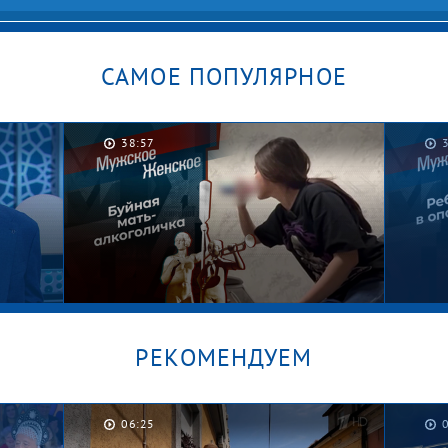
САМОЕ ПОПУЛЯРНОЕ
38:57
РЕКОМЕНДУЕМ
06:25
Секрет Дианы. Мужское /
Работ