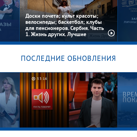
Женское
Женс
Доски почета; культ красоты;
велосипеды; баскетбол; клубы
для пенсионеров. Сербия. Часть
1. Жизнь других. Лучшие
моменты
ПОСЛЕДНИЕ ОБНОВЛЕНИЯ
Загад
Где? 
53:16
».
сезо
выпус