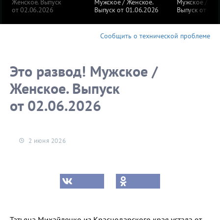
Женское. Выпуск
Мужское / Женское.
Мужское / Жен
от 02.06.2026
Выпуск от 01.06.2026
Выпуск от 29.
Сообщить о технической проблеме
Это развод! Мужское /
Женское. Выпуск
от 02.06.2026
2 июня 2026
Татьяна Михайленко из Краснодарского края устала от