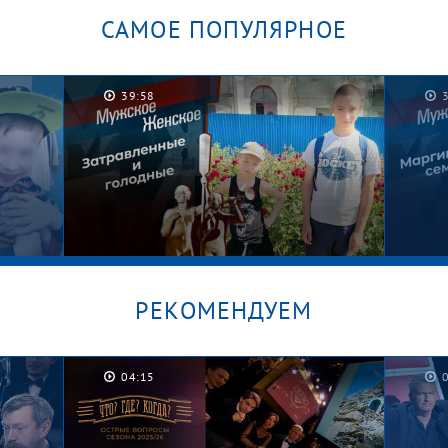
САМОЕ ПОПУЛЯРНОЕ
39:58
РЕКОМЕНДУЕМ
04:15
Котлеты на шкафу. Мужское /
Граф
Женское
Женс