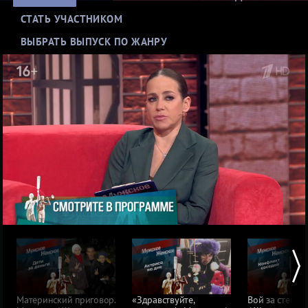
СТАТЬ УЧАСТНИКОМ
ВЫБРАТЬ ВЫПУСК ПО ЖАНРУ
Нерадивые матери
ДНК-скандалы
Конфликты из-за денег и имущества
Семейная драма
Выбор зрителей: пересматривают чаще всего
Материнский приговор.
«Здравствуйте,
Вой за стеной