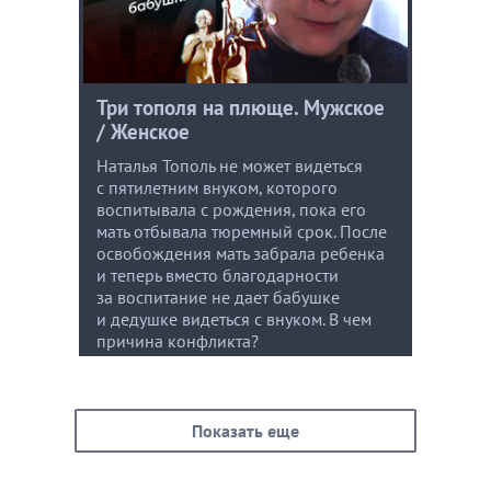
Три тополя на плюще. Мужское
/ Женское
Наталья Тополь не может видеться
с пятилетним внуком, которого
воспитывала с рождения, пока его
мать отбывала тюремный срок. После
освобождения мать забрала ребенка
и теперь вместо благодарности
за воспитание не дает бабушке
и дедушке видеться с внуком. В чем
причина конфликта?
Показать еще