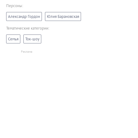
Персоны:
Александр Гордон
Юлия Барановская
Тематические категории:
Семья
Ток-шоу