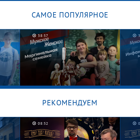
САМОЕ ПОПУЛЯРНОЕ
38:57
РЕКОМЕНДУЕМ
08:52
/
Графские развалины. Мужское /
Безус
Женское
Женс