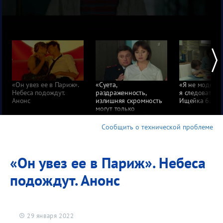
«Он увез ее в Париж».
«Суета,
«Я не модель,
Небеса подождут.
раздраженность,
я следователь»
Анонс
излишняя скромность
Ищейка 6. Ан
могут только
помешать». Ищейка 6.
Анонс
Сообщить о технической проблеме
«Он увез ее в Париж». Небеса
подождут. Анонс
29 января 2022