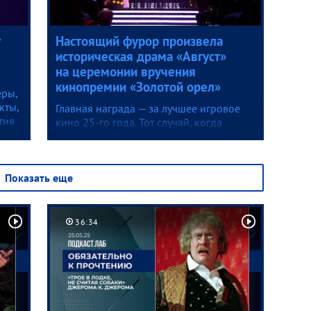
Настоящий фурор произвела
историческая драма «Август»
на церемонии вручения
кинопремии «Золотой орел»
еры,
кты,
Главная награда — за лучшее игровое
тия
кино 25-го года. Тот случай, когда
мнение профессионалов-экспертов
аз
полностью совпало с предпочтениями
зрителей.
Показать еще
36:34