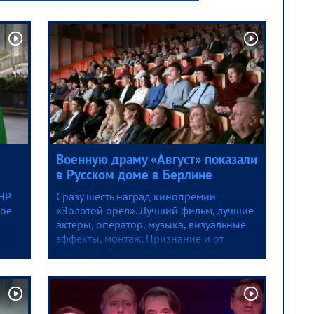
Военную драму «Август» показали
в Русском доме в Берлине
НР
Сразу шесть наград кинопремии
кое
«Золотой орел». Лучший фильм, лучшие
актеры, оператор, музыка, визуальные
эффекты, монтаж. Признание и от
зрителей. Лента признана лучшей
по опросу ВЦИОМ.