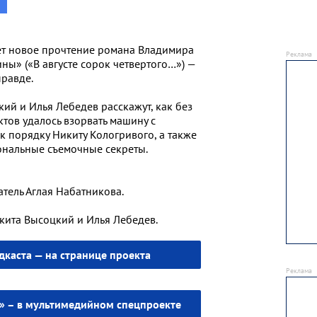
ет новое прочтение романа Владимира
ы» («В августе сорок четвертого…») —
правде.
ий и Илья Лебедев расскажут, как без
тов удалось взорвать машину с
к порядку Никиту Кологривого, а также
ональные съемочные секреты.
тель Аглая Набатникова.
ита Высоцкий и Илья Лебедев.
дкаста — на странице проекта
т» – в мультимедийном спецпроекте