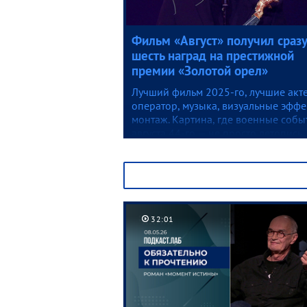
Фильм «Август» получил сразу
шесть наград на престижной
премии «Золотой орел»
Лучший фильм 2025-го, лучшие акт
оператор, музыка, визуальные эффе
монтаж. Картина, где военные собы
августа 44-го — не просто летопись
войны, это тонкий и глубокий расск
про жизнь, про нас с вами.
32:01