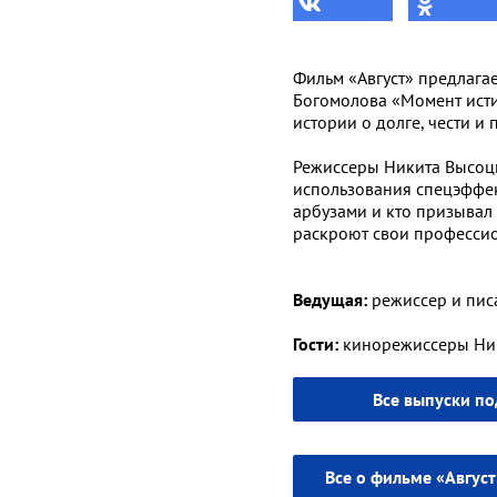
Фильм «Август» предлага
Богомолова «Момент истин
истории о долге, чести и 
Режиссеры Никита Высоцк
использования спецэффек
арбузами и кто призывал 
раскроют свои професси
Ведущая:
режиссер и писа
Гости:
кинорежиссеры Ник
Все выпуски по
Все о фильме «Авгус