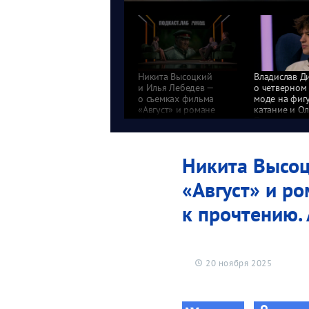
Никита Высоцкий
Владислав Д
и Илья Лебедев —
о четверном 
о съемках фильма
моде на фиг
«Август» и романе
катание и О
«Момент истины».
Произвольна
Обязательно
программа. 
к прочтению. Анонс
Никита Высоц
«Август» и р
к прочтению.
20 ноября 2025