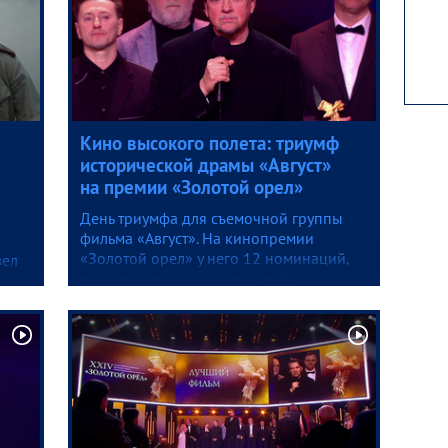
Кино высокого полета: триумф
исторической драмы «Август»
на премии «Золотой орел»
День триумфа для съемочной группы
фильма «Август». На кинопремии
«Золотой орел» у него 12 номинаций,
вел
и в шести из них призы у этой
исторической драмы по культовому
аны
роману Владимира Богомолова
«Момент истины».