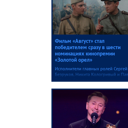
Фильм «Август» стал
победителем сразу в шести
номинациях кинопремии
«Золотой орел»
Исполнители главных ролей Сергей
Безруков, Никита Кологривый и Па
Табаков, блистательно сыгравшие
контрразведчиков СМЕРШа, призн
лучшими актерами.