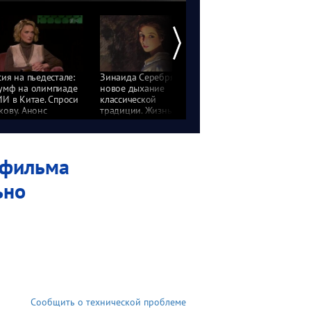
сия на пьедестале:
Зинаида Серебрякова:
«Иванушки
умф на олимпиаде
новое дыхание
International» и Ева
ИИ в Китае. Спроси
классической
Власова. Неформат.
кову. Анонс
традиции. Жизнь
Анонс
замечательных. Анонс
 фильма
ьно
Сообщить о технической проблеме