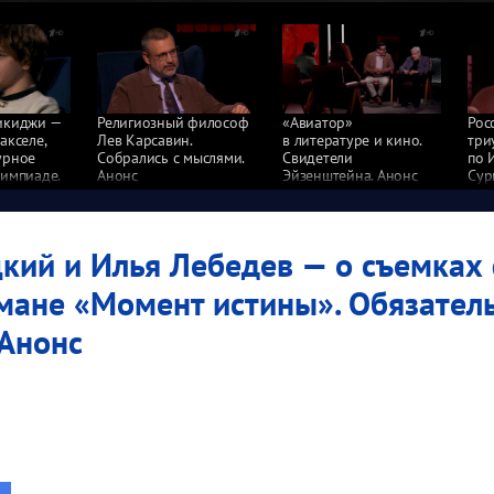
икиджи —
Религиозный философ
«Авиатор»
Рос
акселе,
Лев Карсавин.
в литературе и кино.
три
урное
Собрались с мыслями.
Свидетели
по 
лимпиаде.
Анонс
Эйзенштейна. Анонс
Сур
я
Анонс
кий и Илья Лебедев — о съемках
омане «Момент истины». Обязател
 Анонс