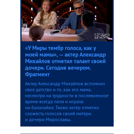
«У Миры тембр голоса, как у
моей мамы», — актер Александр
Михайлов отметил талант своей
дочери. Сегодня вечером.
Фрагмент
Актер Александр Михайлов вспомнил
свое детство и то, как его мама,
несмотря на трудности в послевоенное
время всегда пела и играла
на балалайке. Также актер отметил
схожесть голосов своей матери
и дочери Мирославы.