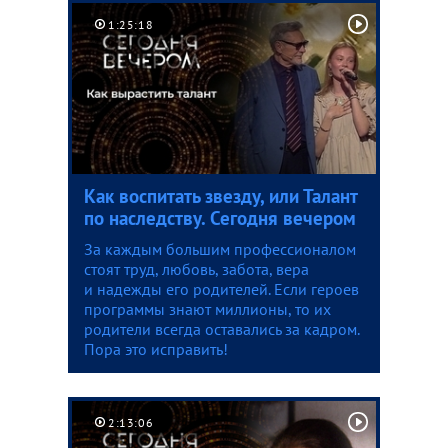
1:25:18
Как воспитать звезду, или Талант
по наследству. Сегодня вечером
За каждым большим профессионалом
стоят труд, любовь, забота, вера
и надежды его родителей. Если героев
программы знают миллионы, то их
родители всегда оставались за кадром.
Пора это исправить!
2:13:06