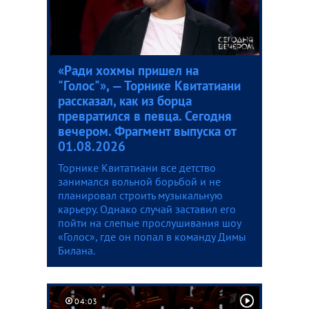
«Ради хохмы пришел на
"Голос"», — Торнике Квитатиани
рассказал, как из борца
превратился в певца. Сегодня
вечером. Фрагмент выпуска от
01.08.2026
Торнике Квитатиани все детство
занимался вольной борьбой и не
планировал строить музыкальную
карьеру. Однако случай заставил его
пойти на слепые прослушивания шоу
«Голос», где он попал в команду Димы
Билана.
04:03