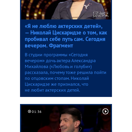
«Я не люблю актерских детей»,
— Николай Цискаридзе о том, как
пробивал себе путь сам. Сегодня
вечером. Фрагмент
В студии программы «Сегодня
вечером» дочь актера Александра
Михайлова («Любовь и голуби»)
рассказала, почему тоже решила пойти
по отцовским стопам. Николай
Цискаридзе же признался, что
не любит актерских детей.
01:36