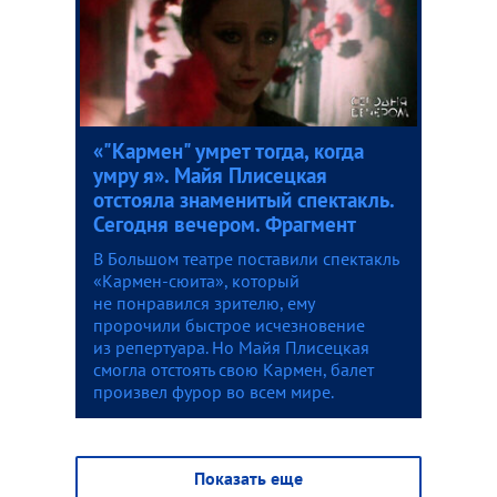
«"Кармен" умрет тогда, когда
умру я». Майя Плисецкая
отстояла знаменитый спектакль.
Сегодня вечером. Фрагмент
В Большом театре поставили спектакль
«Кармен-сюита», который
не понравился зрителю, ему
пророчили быстрое исчезновение
из репертуара. Но Майя Плисецкая
смогла отстоять свою Кармен, балет
произвел фурор во всем мире.
Показать еще