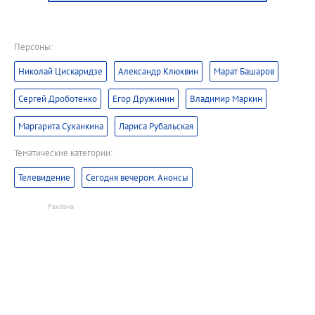
Персоны:
Николай Цискаридзе
Александр Клюквин
Марат Башаров
Сергей Дроботенко
Егор Дружинин
Владимир Маркин
Маргарита Суханкина
Лариса Рубальская
Тематические категории:
Телевидение
Сегодня вечером. Анонсы