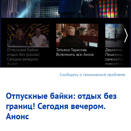
Отпускные байки:
Татьяна Тарасова.
Двухколесная 
отдых без границ!
Вспомнить все. Анонс
Пешеходы про
Сегодня вечером.
самокатов. Пу
Анонс
говорят. Анон
Сообщить о технической проблеме
Отпускные байки: отдых без
границ! Сегодня вечером.
Анонс