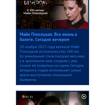
Майя Плисецкая. Вся жизнь в
балете. Сегодня вечером
20 ноября 2025 года великой Майе
Плисецкой исполнилось бы 100 лет.
Ее уникальный стиль покорил весь мир,
а в зрительном зале сходили с ума,
стоило ей появиться на сцене. Сегодня
вечером в студии вспоминают самые
яркие выступления гениальной
балерины.
01:31