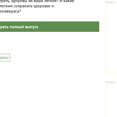
ерить, здоровы ли ваши легкие? И какие
легким сохранить здоровье и
ронавируса?
реть полный выпуск
Шубин