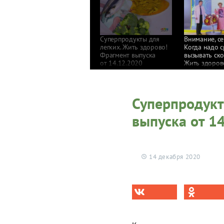
Суперпродукты для
Внимание, с
легких. Жить здорово!
Когда надо 
Фрагмент выпуска
вызывать ск
от 14.12.2020
Жить здоров
Фрагмент вы
от 06.07.202
Суперпродукт
выпуска от 1
14 декабря 2020