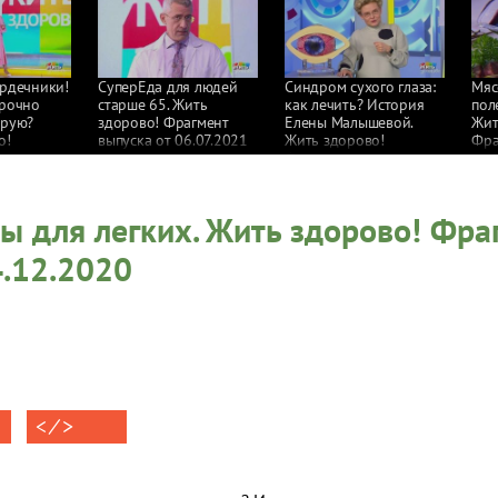
ердечники!
СуперЕда для людей
Синдром сухого глаза:
Мяс
срочно
старше 65. Жить
как лечить? История
пол
орую?
здорово! Фрагмент
Елены Малышевой.
Жит
о!
выпуска от 06.07.2021
Жить здорово!
Фра
пуска
Фрагмент выпуска
от 
1
от 12.08.2021
ы для легких. Жить здорово! Фра
4.12.2020
< ⁄ >