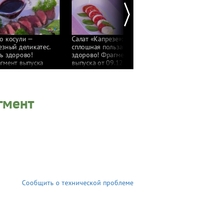
о косули —
Салат «Капрезе»:
Повышенный
езный деликатес.
сплошная польза! Жить
холестерин: когда
ь здорово!
здорово! Фрагмент
таблетки не нужны.
гмент выпуска
выпуска от 09.12.2020
Жить здорово!
12.08.2021
Фрагмент выпуска
от 09.12.2020
гмент
Сообщить о технической проблеме