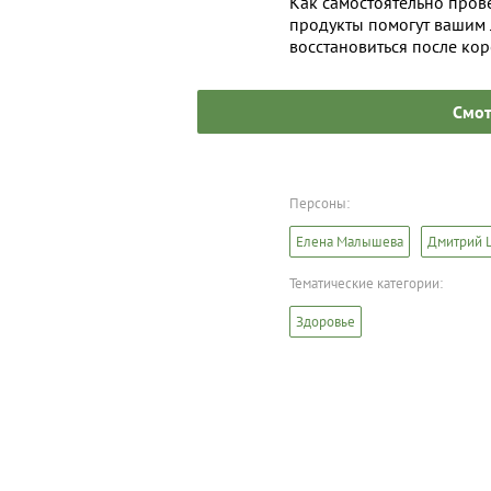
Как самостоятельно пров
продукты помогут вашим 
восстановиться после ко
Смот
Персоны:
Елена Малышева
Дмитрий 
Тематические категории:
Здоровье