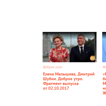
Доброе утро
Ж
Елена Малышева, Дмитрий
«
Шубин. Доброе утро.
б
Фрагмент выпуска
М
от 02.10.2017
н
Ж