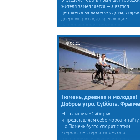
жителя замедляется — а взгляд
цепляется за лавочку у дома, стару
дверную ручку, дозревающие
на подоконнике помидоры.
06:21
Тюмень, древняя и молодая!
Доброе утро. Суббота. Фрагм
Мы слышим «Сибирь» —
и представляем себе мороз и тайгу.
Но Тюмень будто спорит с этим
«суровым» стереотипом: она
гостеприимная, живая и очень