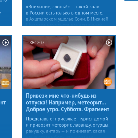
«Внимание, слоны!» — такой знак
ю
в России есть только в одном месте,
в Ахштырском ущелье Сочи. В Нижней
Шиловке находится единственный
в России санаторий для слонов.
Отдыхающие — звезды Росгосцирка,
слонихи Претти, Одри и Марго.
02:56
Привези мне что-нибудь из
ент
отпуска! Например, метеорит…
Доброе утро. Суббота. Фрагмент
Представьте: приезжает турист домой
и привозит метеорит, лаванду, огурцы,
ракушку, янтарь — и понимает, какая
наша страна большая и разная.