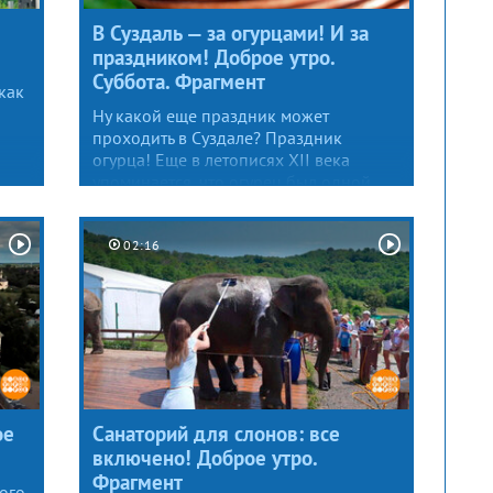
В Суздаль — за огурцами! И за
праздником! Доброе утро.
Суббота. Фрагмент
как
Ну какой еще праздник может
проходить в Суздале? Праздник
огурца! Еще в летописях XII века
упоминается, что огурец был одной
из основных аграрных культур
Суздальской земли. Народ здесь
предприимчивый. И с почвой
02:16
повезло — земля здесь благодатная.
ое
Санаторий для слонов: все
включено! Доброе утро.
Фрагмент
ого