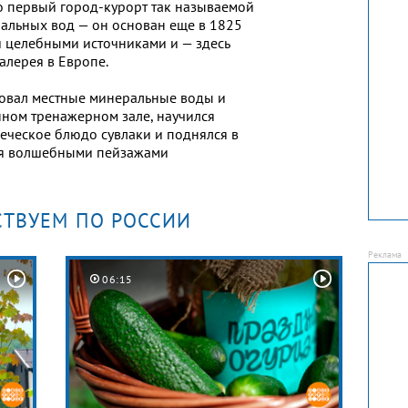
о первый город-курорт так называемой
альных вод — он основан еще в 1825
и целебными источниками и — здесь
алерея в Европе.
овал местные минеральные воды и
ном тренажерном зале, научился
реческое блюдо сувлаки и поднялся в
ся волшебными пейзажами
ТВУЕМ ПО РОССИИ
06:15