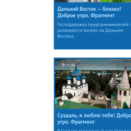
Дальний Восток — близко!
Доброе утро. Фрагмент
Господдержка предпринимателей: 
развивается бизнес на Дальнем
Востоке.
05:06
Суздаль, я люблю тебя! Добр
утро. Фрагмент
В Суздале торопливый шаг городск