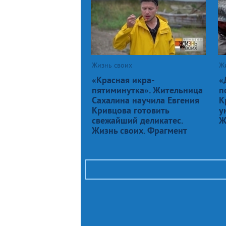
Жизнь своих
Ж
«Красная икра-
«
пятиминутка». Жительница
п
Сахалина научила Евгения
К
Кривцова готовить
у
свежайший деликатес.
Ж
Жизнь своих. Фрагмент