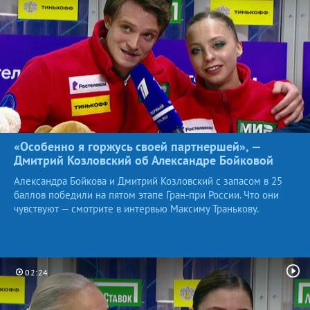
«Особенно я горжусь своей партнершей», —
Дмитрий Козловский об Александре
Бойковой
Александра Бойкова и Дмитрий Козловский с запасом в 25
баллов победили на пятом этапе Гран-при России. Что они
чувствуют — смотрите в интервью Максиму Транькову.
02:24