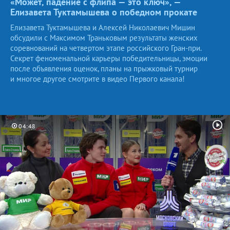
«Может, падение с флипа — это ключ», —
Елизавета Туктамышева о победном прокате
Елизавета Туктамышева и Алексей Николаевич Мишин
обсудили с Максимом Траньковым результаты женских
соревнований на четвертом этапе российского Гран-при.
Секрет феноменальной карьеры победительницы, эмоции
после объявления оценок, планы на прыжковый турнир
и многое другое смотрите в видео Первого канала!
04:48