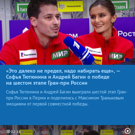
«Это далеко не предел, надо набирать еще», —
Софья Тютюнина и Андрей Багин о победе
на шестом этапе Гран-при
России
Софья Тютюнина и Андрей Багин выиграли шестой этап Гран-
при России в Перми и поделились с Максимом Траньковым
эмоциями от первой совместной победы.
02:18