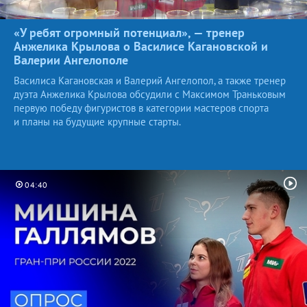
«У ребят огромный потенциал», — тренер
Анжелика Крылова о Василисе Кагановской и
Валерии
Ангелополе
Василиса Кагановская и Валерий Ангелопол, а также тренер
дуэта Анжелика Крылова обсудили с Максимом Траньковым
первую победу фигуристов в категории мастеров спорта
и планы на будущие крупные старты.
04:40