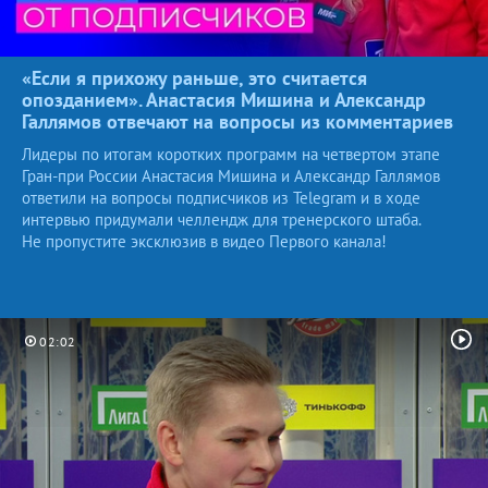
«Если я прихожу раньше, это считается
опозданием». Анастасия Мишина и Александр
Галлямов отвечают на вопросы из
комментариев
Лидеры по итогам коротких программ на четвертом этапе
Гран-при России Анастасия Мишина и Александр Галлямов
ответили на вопросы подписчиков из Telegram и в ходе
интервью придумали челлендж для тренерского штаба.
Не пропустите эксклюзив в видео Первого канала!
02:02