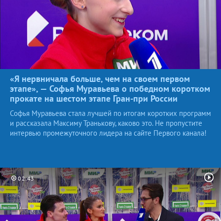
«Я нервничала больше, чем на своем первом
этапе», — Софья Муравьева о победном коротком
прокате на шестом этапе Гран-при
России
Софья Муравьева стала лучшей по итогам коротких программ
и рассказала Максиму Транькову, каково это. Не пропустите
интервью промежуточного лидера на сайте Первого канала!
02:43