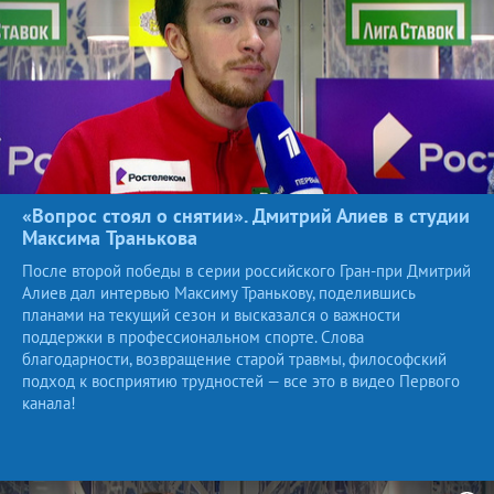
«Вопрос стоял о снятии». Дмитрий Алиев в студии
Максима
Транькова
После второй победы в серии российского Гран-при Дмитрий
Алиев дал интервью Максиму Транькову, поделившись
планами на текущий сезон и высказался о важности
поддержки в профессиональном спорте. Слова
благодарности, возвращение старой травмы, философский
подход к восприятию трудностей — все это в видео Первого
канала!