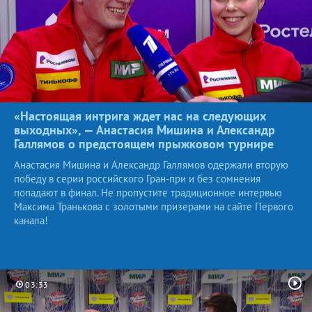
«Настоящая интрига ждет нас на следующих
выходных», — Анастасия Мишина и Александр
Галлямов о предстоящем прыжковом
турнире
Анастасия Мишина и Александр Галлямов одержали вторую
победу в серии российского Гран-при и без сомнения
попадают в финал. Не пропустите традиционное интервью
Максима Транькова с золотыми призерами на сайте Первого
канала!
03:33