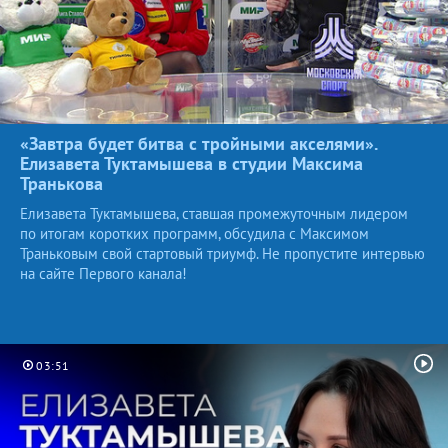
«Завтра будет битва с тройными акселями».
Елизавета Туктамышева в студии Максима
Транькова
Елизавета Туктамышева, ставшая промежуточным лидером
по итогам коротких программ, обсудила с Максимом
Траньковым свой стартовый триумф. Не пропустите интервью
на сайте Первого канала!
03:51