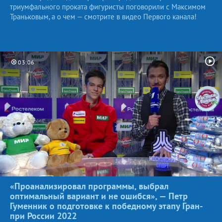
триумфального проката фигуристы поговорили с Максимом
Траньковым, а о чем — смотрите в видео Первого канала!
03:06
«Проанализировал программы, выбрал
оптимальный вариант и не ошибся», — Петр
Гуменник о подготовке к победному этапу Гран-
при России
2022