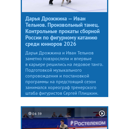
Дарья Дрожжина — Иван
Тельнов. Произвольный танец.
Контрольные прокаты сборной
России по фигурному катанию
среди юниоров 2026
Дарья Дрожжина и Иван Тельнов
заметно повзрослели и впервые
в карьере решились на ледовое танго.
Подготовкой музыкального
сопровождения и постановкой
программы на предстоящий сезон
занимался хореограф тренерского
штаба фигуристов Сергей Плишкин.
06:39