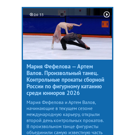
06:33
Мария Фефелова — Артем
Валов. Произвольный танец.
Контрольные прокаты сборной
России по фигурному катанию
среди юниоров 2026
Мария Фефелова и Артем Валов,
начинающие в текущем сезоне
международную карьеру, открыли
второй день контрольных прокатов.
В произвольном танце фигуристы
объединили самую известную часть