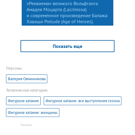
«Реквиема» великого Вольфганга
Амадея Моцарта (Lacrimosa)
и современное произведение Балажа
Хаваши Prelude (Age of Heroes).
Показать еще
Персоны:
Валерия Овчинникова
Тематические категории:
Фигурное катание
Фигурное катание: все выступления сезона
Фигурное катание: женщины