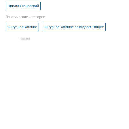
Никита Сарновский
Тематические категории:
Фигурное катание
Фигурное катание: за кадром. Общее