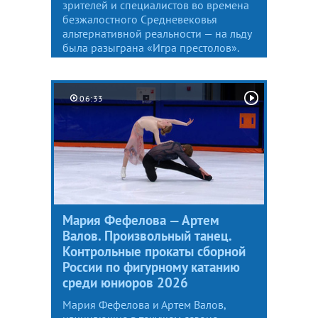
зрителей и специалистов во времена
безжалостного Средневековья
альтернативной реальности — на льду
была разыграна «Игра престолов».
06:33
Мария Фефелова — Артем
Валов. Произвольный танец.
Контрольные прокаты сборной
России по фигурному катанию
среди юниоров 2026
Мария Фефелова и Артем Валов,