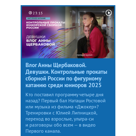
23:15
Влог Анны Щербаковой.
Девушки. Контрольные прокаты
сборной России по фигурному
катанию среди юниоров 2025
Кто поставил программу четыре дня
назад? Первый бал Наташи Ростовой
или музыка из фильма «Джокер»?
Тренировки с Юлией Липницкой,
переход во взрослые, ультра-си
и разговоры обо всем — в видео
Первого канала.