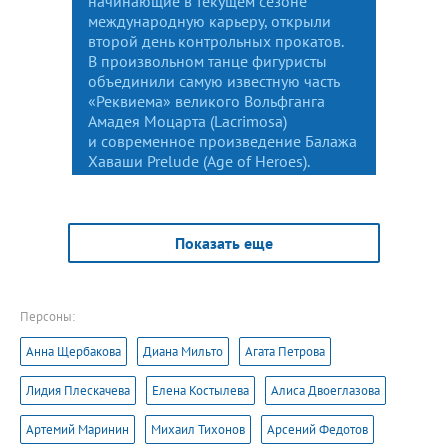
начинающие в текущем сезоне
международную карьеру, открыли
второй день контрольных прокатов.
В произвольном танце фигуристы
объединили самую известную часть
«Реквиема» великого Вольфганга
Амадея Моцарта (Lacrimosa)
и современное произведение Балажа
Хаваши Prelude (Age of Heroes).
Показать еще
Персоны:
Анна Щербакова
Диана Мильто
Агата Петрова
Лидия Плескачева
Елена Костылева
Алиса Двоеглазова
Артемий Маринин
Михаил Тихонов
Арсений Федотов