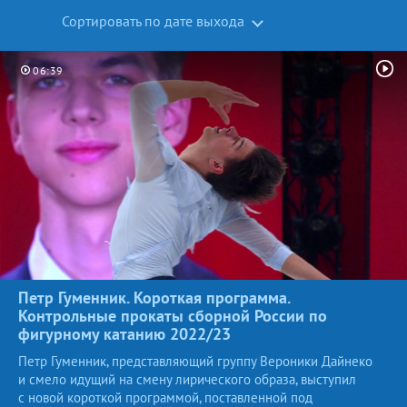
Сортировать по дате выхода
06:39
Петр Гуменник. Короткая программа.
Контрольные прокаты сборной России по
фигурному катанию
2022/23
Петр Гуменник, представляющий группу Вероники Дайнеко
и смело идущий на смену лирического образа, выступил
с новой короткой программой, поставленной под