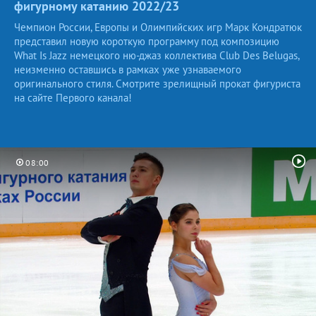
фигурному катанию
2022/23
Чемпион России, Европы и Олимпийских игр Марк Кондратюк
представил новую короткую программу под композицию
What Is Jazz немецкого ню-джаз коллектива Club Des Belugas,
неизменно оставшись в рамках уже узнаваемого
оригинального стиля. Смотрите зрелищный прокат фигуриста
на сайте Первого канала!
08:00