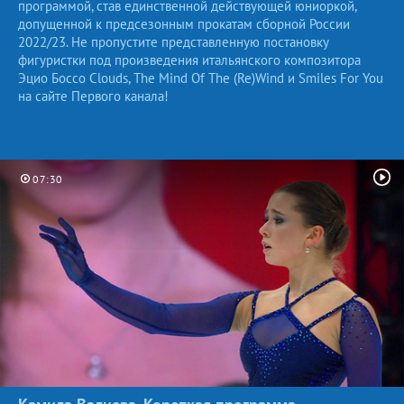
программой, став единственной действующей юниоркой,
допущенной к предсезонным прокатам сборной России
2022/23. Не пропустите представленную постановку
фигуристки под произведения итальянского композитора
Эцио Боссо Clouds, The Mind Of The (Re)Wind и Smiles For You
на сайте Первого канала!
07:30