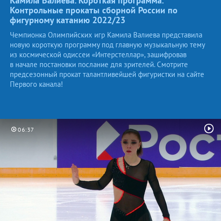
Камила Валиева. Короткая программа.
Контрольные прокаты сборной России по
фигурному катанию
2022/23
Чемпионка Олимпийских игр Камила Валиева представила
новую короткую программу под главную музыкальную тему
из космической одиссеи «Интерстеллар», зашифровав
в начале постановки послание для зрителей. Смотрите
предсезонный прокат талантливейшей фигуристки на сайте
Первого канала!
06:37