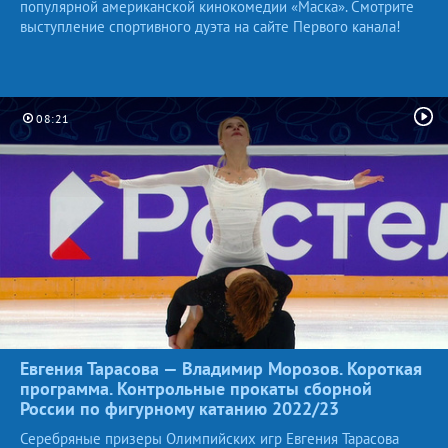
популярной американской кинокомедии «Маска». Смотрите
выступление спортивного дуэта на сайте Первого канала!
08:21
Евгения Тарасова — Владимир Морозов. Короткая
программа. Контрольные прокаты сборной
России по фигурному катанию
2022/23
Серебряные призеры Олимпийских игр Евгения Тарасова