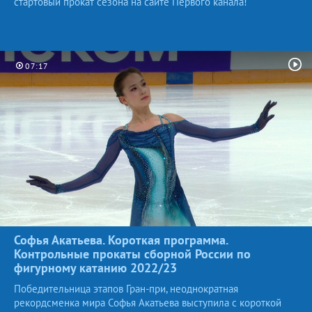
стартовый прокат сезона на сайте Первого канала!
07:17
Софья Акатьева. Короткая программа.
Контрольные прокаты сборной России по
фигурному катанию
2022/23
Победительница этапов Гран-при, неоднократная
рекордсменка мира Софья Акатьева выступила с короткой