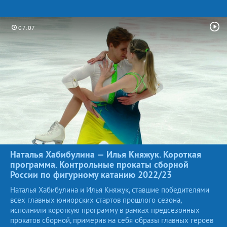
07:07
Наталья Хабибулина — Илья Княжук. Короткая
программа. Контрольные прокаты сборной
России по фигурному катанию
2022/23
Наталья Хабибулина и Илья Княжук, ставшие победителями
всех главных юниорских стартов прошлого сезона,
исполнили короткую программу в рамках предсезонных
прокатов сборной, примерив на себя образы главных героев