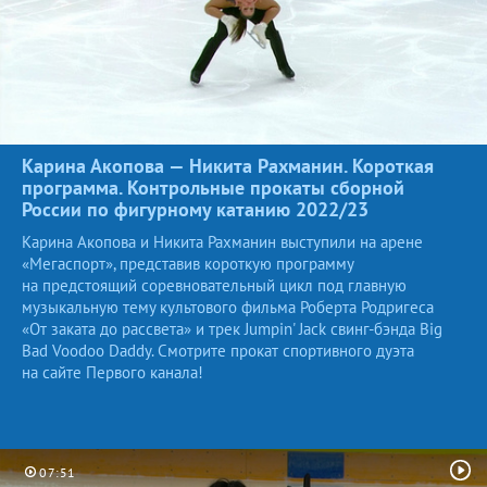
Карина Акопова — Никита Рахманин. Короткая
программа. Контрольные прокаты сборной
России по фигурному катанию
2022/23
Карина Акопова и Никита Рахманин выступили на арене
«Мегаспорт», представив короткую программу
на предстоящий соревновательный цикл под главную
музыкальную тему культового фильма Роберта Родригеса
«От заката до рассвета» и трек Jumpin' Jack свинг-бэнда Big
Bad Voodoo Daddy. Смотрите прокат спортивного дуэта
на сайте Первого канала!
07:51