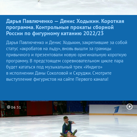
Дарья Павлюченко — Денис Ходыкин. Короткая
программа. Контрольные прокаты сборной
России по фигурному катанию
2022/23
Дарья Павлюченко и Денис Ходыкин, закрепившие за собой
статус «акробатов на льду», вновь вышли за границы
привычного и презентовали новую оригинальную короткую
программу. В предстоящем соревновательном цикле пара
будет кататься под музыкальный трек «Индиго»
в исполнении Даны Соколовой и Скруджи. Смотрите
выступление фигуристов на сайте Первого канала!
06:51