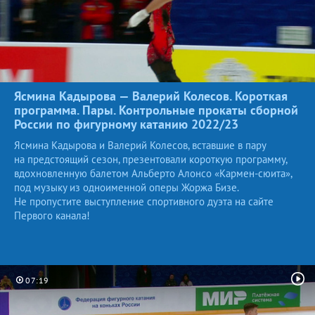
Ясмина Кадырова — Валерий Колесов. Короткая
программа. Пары. Контрольные прокаты сборной
России по фигурному катанию
2022/23
Ясмина Кадырова и Валерий Колесов, вставшие в пару
на предстоящий сезон, презентовали короткую программу,
вдохновленную балетом Альберто Алонсо «Кармен-сюита»,
под музыку из одноименной оперы Жоржа Бизе.
Не пропустите выступление спортивного дуэта на сайте
Первого канала!
07:19