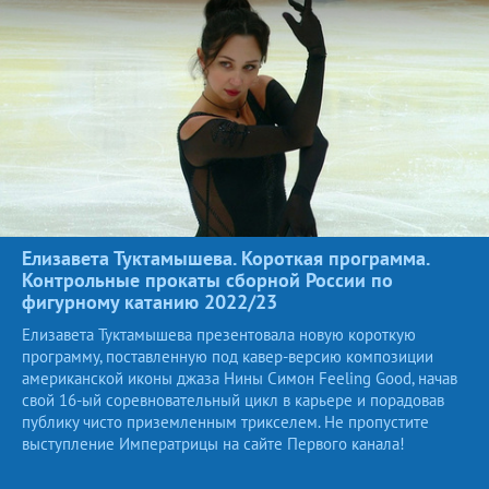
Елизавета Туктамышева. Короткая программа.
Контрольные прокаты сборной России по
фигурному катанию
2022/23
Елизавета Туктамышева презентовала новую короткую
программу, поставленную под кавер-версию композиции
американской иконы джаза Нины Симон Feeling Good, начав
свой 16-ый соревновательный цикл в карьере и порадовав
публику чисто приземленным трикселем. Не пропустите
выступление Императрицы на сайте Первого канала!