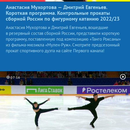
Анастасия Мухортова — Дмитрий Евгеньев.
Короткая программа. Контрольные прокаты
сборной России по фигурному катанию
2022/23
Анастасия Мухортова и Дмитрий Евгеньев, вошедшие
в резервный состав сборной России, представили короткую
программу, поставленную под композицию «Танго Роксаны»
из фильма-мюзикла «Мулен-Руж». Смотрите предсезонный
прокат спортивного дуэта на сайте Первого канала!
07:16