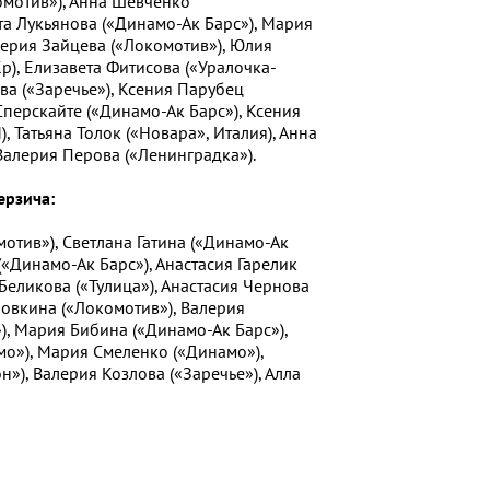
омотив»), Анна Шевченко
та Лукьянова («Динамо-Ак Барс»), Мария
лерия Зайцева («Локомотив»), Юлия
), Елизавета Фитисова («Уралочка-
ва («Заречье»), Ксения Парубец
Сперскайте («Динамо-Ак Барс»), Ксения
 Татьяна Толок («Новара», Италия), Анна
Валерия Перова («Ленинградка»).
ерзича:
отив»), Светлана Гатина («Динамо-Ак
(«Динамо-Ак Барс»), Анастасия Гарелик
Беликова («Тулица»), Анастасия Чернова
ровкина («Локомотив»), Валерия
), Мария Бибина («Динамо-Ак Барс»),
о»), Мария Смеленко («Динамо»),
н»), Валерия Козлова («Заречье»), Алла