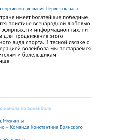
 спортивного вещания Первого канала
стране имеет богатейшие победные
тся поистине всенародной любовью.
 эфирных, ни информационных, ни
в для продвижения этого
ого вида спорта. В тесной связке с
ерацией волейбола мы постараемся
ителям и болельщикам
ище.
о канала по волейболу
ол. Мужчины
но – Команда Константина Брянского
ол. Женщины