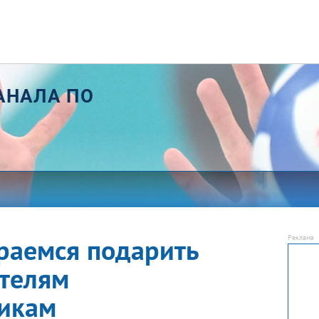
АНАЛА ПО
раемся подарить
телям
икам