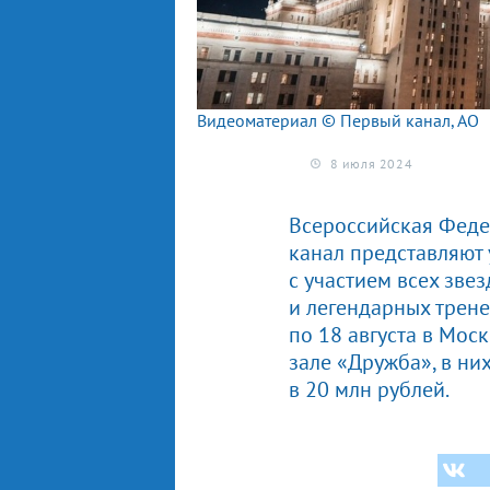
Видеоматериал © Первый канал, АО
8 июля 2024
Всероссийская Феде
канал представляют
с участием всех зве
и легендарных трене
по 18 августа в Мос
зале «Дружба», в ни
в 20 млн рублей.