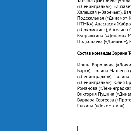
Татьяна Дмитриева («Лок
(«Ленинградка»), Елизаве
Халецкая («Заречье»), Ва
Подскальная («Динамо» Кр
НТМК»), Анастасия Жабро
(«Локомотив»), Ангелина 
Купряшкина («Динамо» М),
Подкопаева («Динамо»), 
Состав команды Зорана Т
Ирина Воронкова («Локом
Барс»), Полина Матвеева 
(«Ленинградка»), Полина 
(«Ленинградка»), Юлия Б
Романова («Ленинградка»
Виктория Пушина («Динам
Варвара Сергеева («Прото
Галкина («Локомотив»).