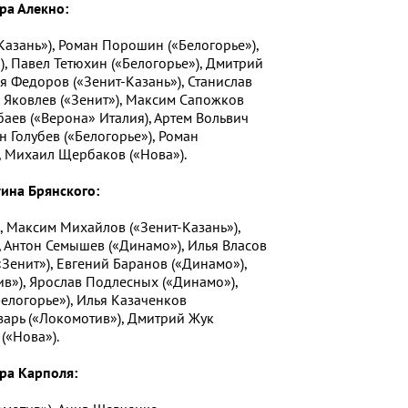
ра Алекно:
Казань»), Роман Порошин («Белогорье»),
), Павел Тетюхин («Белогорье»), Дмитрий
я Федоров («Зенит-Казань»), Станислав
 Яковлев («Зенит»), Максим Сапожков
баев («Верона» Италия), Артем Вольвич
н Голубев («Белогорье»), Роман
 Михаил Щербаков («Нова»).
ина Брянского:
, Максим Михайлов («Зенит-Казань»),
, Антон Семышев («Динамо»), Илья Власов
«Зенит»), Евгений Баранов («Динамо»),
ив»), Ярослав Подлесных («Динамо»),
елогорье»), Илья Казаченков
зарь («Локомотив»), Дмитрий Жук
(«Нова»).
ра Карполя: