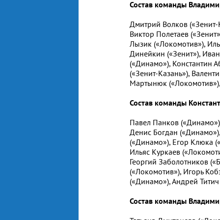
Состав команды Владими
Дмитрий Волков («Зенит-
Виктор Полетаев («Зенит»
Лызик («Локомотив»), Иль
Динейкин («Зенит»), Иван
(«Динамо»), Константин А
(«Зенит-Казань»), Валенти
Мартынюк («Локомотив»),
Состав команды Констант
Павел Панков («Динамо»)
Денис Богдан («Динамо»)
(«Динамо»), Егор Клюка (
Ильяс Куркаев («Локомот
Георгий Заболотников («Б
(«Локомотив»), Игорь Коб
(«Динамо»), Андрей Титич 
Состав команды Владими