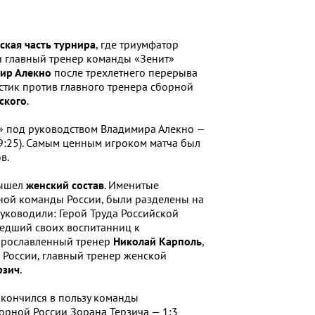
ская часть турнира
, где триумфатор
 главный тренер команды «Зенит»
ир Алекно
после трехлетнего перерыва
стик против главного тренера сборной
ского
.
» под руководством Владимира Алекно —
 19:25). Самым ценным игроком матча был
в.
вышел
женский состав
. Именитые
ной команды России, были разделены на
уководили: Герой Труда Российской
едший своих воспитанниц к
 прославленный тренер
Николай Карполь
,
 России, главный тренер женской
рзич
.
кончился в пользу команды
орной России Зорана Терзича — 1:3