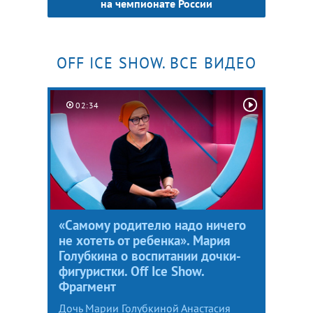
на чемпионате России
OFF ICE SHOW. ВСЕ ВИДЕО
02:34
«Самому родителю надо ничего
не хотеть от ребенка». Мария
Голубкина о воспитании дочки-
фигуристки. Off Ice Show.
Фрагмент
Дочь Марии Голубкиной Анастасия