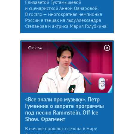
Елизаветой Туктамышевой
и сценаристкой Анной Овчаровой.
В гостях — многократная чемпионка
России в танцах на льду Александра
Степанова и актриса Мария Голубкина.
02:56
«Все знали про музыку». Петр
Гуменник о запрете программы
под песню Rammstein. Off Ice
Show. Фрагмент
В начале прошлого сезона в мире