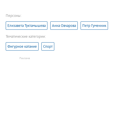
Персоны:
Елизавета Туктамышева
Анна Овчарова
Петр Гуменник
Тематические категории:
Фигурное катание
Спорт