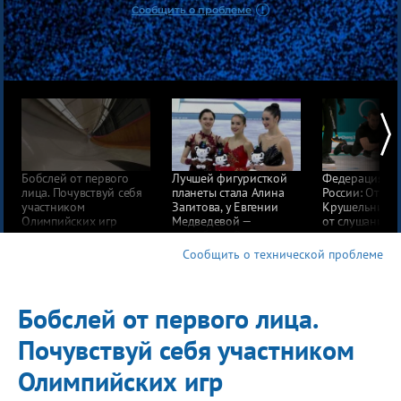
Сообщить о проблеме
Бобслей от первого
Лучшей фигуристкой
Федерация ке
лица. Почувствуй себя
планеты стала Алина
России: Отказ
участником
Загитова, у Евгении
Крушельницк
Олимпийских игр
Медведевой —
от слушаний в
«серебро» Олимпиады
не означает п
вины
Сообщить о технической проблеме
Бобслей от первого лица.
Почувствуй себя участником
Олимпийских игр