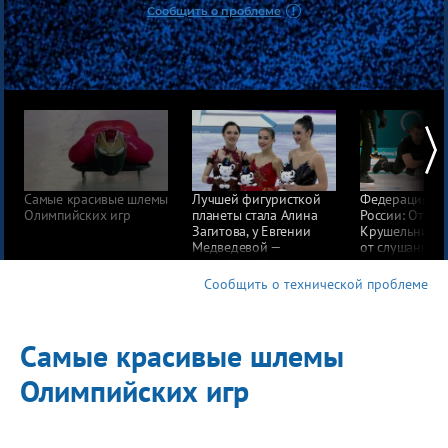
Сообщить о проблеме
Самые красивые шлемы
Лучшей фигуристкой
Федерация ке
Олимпийских игр
планеты стала Алина
России: Отказ
Загитова, у Евгении
Крушельницк
Медведевой —
от слушаний в
«серебро» Олимпиады
не означает п
вины
Сообщить о технической проблеме
Самые красивые шлемы
Олимпийских игр