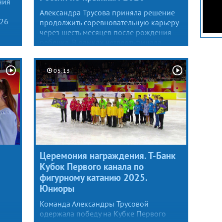
ния
Александра Трусова приняла решение
026
продолжить соревновательную карьеру
через шесть месяцев после рождения
ребенка. В рамках четвертьфинала
чемпионата России по прыжкам
и
фигуристка набрала 22,77 балла.
ла
05:13
 дня
я
.
Церемония награждения. Т-Банк
Кубок Первого канала по
фигурному катанию 2025.
Юниоры
Команда Александры Трусовой
одержала победу на Кубке Первого