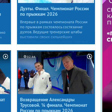
Дуэты. Финал. Чемпионат России
м
по прыжкам 2026
Впервые в рамках чемпионата России
по прыжкам состоялось состязание
дуэтов. Ведущие тренерские штабы
нно
выставили своих сильнейших
м
воспитанников-одиночников, готовых
ью
побороться за новый титул. По итогам
том
соревнований первыми триумфаторами
турнира в этой дисциплине стали Алиса
д
02:44
Двоеглазова и Андрей Мозалев —
в каждом из раундов только они среди
всех участников приземляли четверные
прыжки.
ат
Возвращение Александры
Трусовой. ¼ финала. Чемпионат
России по прыжкам 2026