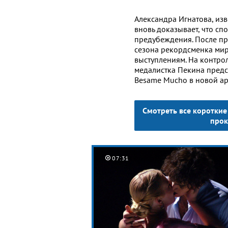
Александра Игнатова, изв
вновь доказывает, что с
предубеждения. После пр
сезона рекордсменка мир
выступлениям. На контро
медалистка Пекина предс
Besame Mucho в новой а
Смотреть все коротки
прок
07:31