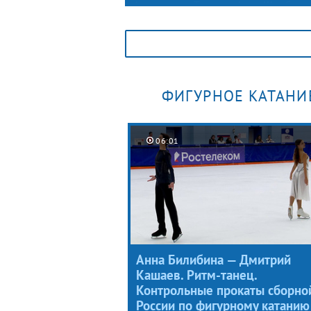
Александра Трусова, Анна Щербако
и Алена Косторная снова встретили
Кубок Первого канала собрал
легендарное трио. После церемони
награждения фигуристки дали
эксклюзивное интервью.
ФИГУРНОЕ КАТАНИ
06:01
Анна Билибина — Дмитрий
Кашаев. Ритм-танец.
Контрольные прокаты сборно
России по фигурному катанию