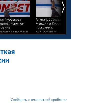
ья Муравьева.
Алина Горбачева.
Софья Акатьева.
щины. Короткая
Женщины. Короткая
Женщины. Короткая
грамма.
программа.
программа.
трольные прокаты
Контрольные прокаты
Контрольные прокаты
рной России
сборной России
сборной России
фигурному катанию
по фигурному катанию
по фигурному катани
4
2024
2024
откая
сии
Сообщить о технической проблеме