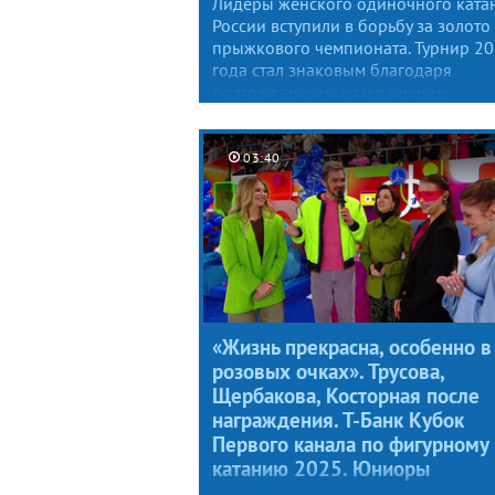
Лидеры женского одиночного ката
России вступили в борьбу за золото
прыжкового чемпионата. Турнир 2
года стал знаковым благодаря
долгожданному возвращению
Александры Трусовой и Камилы
Валиевой. Семь фигуристок из десят
приземлили в рамках четвертьфина
03:40
элементы ультра-си, первую оценку
получила Алиса Двоеглазова с двум
разными квадами: лутцем и тулупом
«Жизнь прекрасна, особенно в
розовых очках». Трусова,
Щербакова, Косторная после
награждения. Т-Банк Кубок
Первого канала по фигурному
катанию 2025. Юниоры