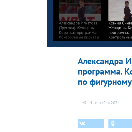
Александра Игнатова
Ксения Сини
(Трусова). Женщины.
Женщины. Ко
Короткая программа.
программа.
Контрольные прокаты
Контрольные
сборной России
сборной Рос
по фигурному катанию
по фигурном
2024
2024
Александра И
программа. К
по фигурному
14 сентября 2024