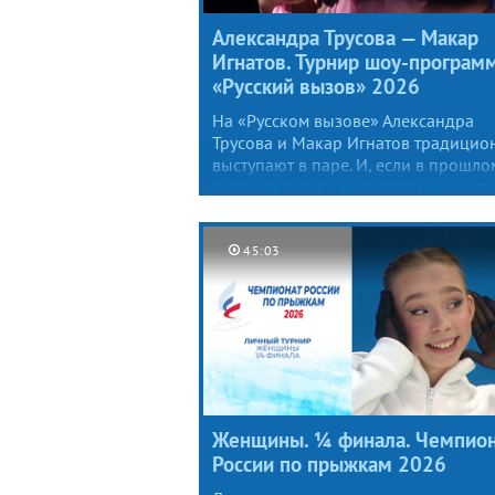
Александра Трусова — Макар
Игнатов. Турнир шоу-програм
«Русский вызов» 2026
На «Русском вызове» Александра
Трусова и Макар Игнатов традицио
выступают в паре. И, если в прошло
году они только поделились новост
о беременности Александры, то в э
после трогательного номера под
«Вечную любовь» уже вывели на ле
45:03
своего сына Михаила.
Женщины. ¼ финала. Чемпион
России по прыжкам 2026