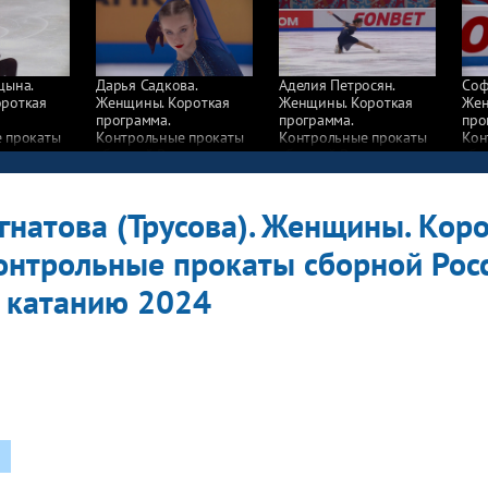
цына.
Дарья Садкова.
Аделия Петросян.
Соф
роткая
Женщины. Короткая
Женщины. Короткая
Жен
программа.
программа.
про
 прокаты
Контрольные прокаты
Контрольные прокаты
Кон
сии
сборной России
сборной России
сбо
у катанию
по фигурному катанию
по фигурному катанию
по 
2024
2024
202
гнатова (Трусова). Женщины. Кор
онтрольные прокаты сборной Рос
 катанию 2024