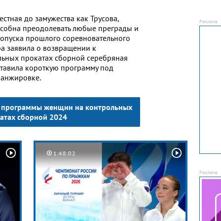
естная до замужества как Трусова,
пособна преодолевать любые преграды и
опуска прошлого соревновательного
а заявила о возвращении к
льных прокатах сборной серебряная
тавила короткую программу под
ранжировке.
е программы женщин на контрольных
атах сборной 2024
1:48:02