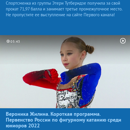
Спортсменка из группы Этери Тутберидзе получила за свой
прокат 71,97 балла и занимает третье промежуточное место.
Не пропустите ее выступление на сайте Первого канала!
05:43
Вероника Жилина. Короткая программа.
Первенство России по фигурному катанию среди
юниоров
2022