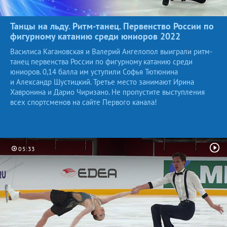
Танцы на льду. Ритм-танец. Первенство России по
фигурному катанию среди юниоров
2022
Василиса Кагановская и Валерий Ангелопол выиграли ритм-
танец первенства России по фигурному катанию среди
юниоров. 0,14 балла им уступили Софья Тютюнина
и Александр Шустицкий. Третье место занимают Ирина
Хавронина и Дарио Чиризано. Не пропустите выступления
всех спортсменов на сайте Первого канала!
05:33