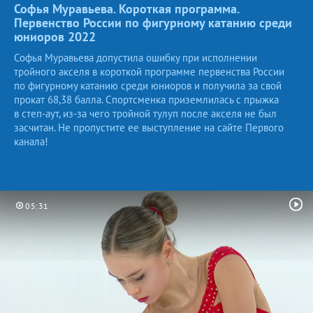
Софья Муравьева. Короткая программа.
Первенство России по фигурному катанию среди
юниоров
2022
Софья Муравьева допустила ошибку при исполнении
тройного акселя в короткой программе первенства России
по фигурному катанию среди юниоров и получила за свой
прокат 68,38 балла. Спортсменка приземлилась с прыжка
в степ-аут, из-за чего тройной тулуп после акселя не был
засчитан. Не пропустите ее выступление на сайте Первого
канала!
05:31