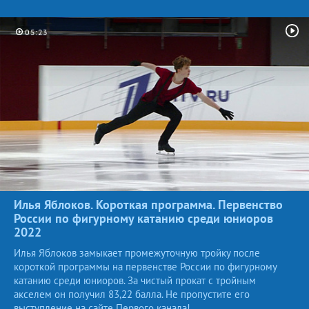
05:23
Илья Яблоков. Короткая программа. Первенство
России по фигурному катанию среди юниоров
2022
Илья Яблоков замыкает промежуточную тройку после
короткой программы на первенстве России по фигурному
катанию среди юниоров. За чистый прокат с тройным
акселем он получил 83,22 балла. Не пропустите его
выступление на сайте Первого канала!