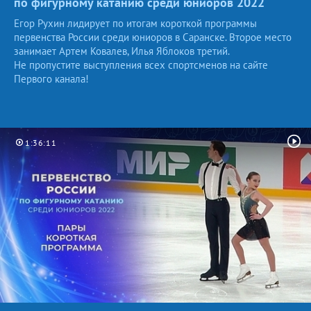
по фигурному катанию среди юниоров
2022
Егор Рухин лидирует по итогам короткой программы
первенства России среди юниоров в Саранске. Второе место
занимает Артем Ковалев, Илья Яблоков третий.
Не пропустите выступления всех спортсменов на сайте
Первого канала!
1:36:11