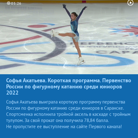
05:26
Софья Акатьева. Короткая программа. Первенство
России по фигурному катанию среди юниоров
2022
Софья Акатьева выиграла короткую программу первенства
России по фигурному катанию среди юниоров в Саранске.
Спортсменка исполнила тройной аксель в каскаде с тройным
тулупом. За свой прокат она получила 78,84 балла.
Не пропустите ее выступление на сайте Первого канала!