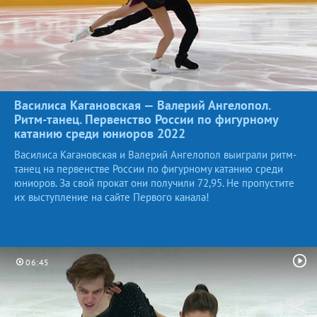
Василиса Кагановская — Валерий Ангелопол.
Ритм-танец. Первенство России по фигурному
катанию среди юниоров
2022
Василиса Кагановская и Валерий Ангелопол выиграли ритм-
танец на первенстве России по фигурному катанию среди
юниоров. За свой прокат они получили 72,95. Не пропустите
их выступление на сайте Первого канала!
06:45