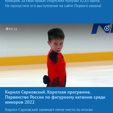
юниоров. За свой прокат спортсмен получил 82,63 балла.
Не пропустите его выступление на сайте Первого канала!
05:21
Кирилл Сарновский. Короткая программа.
Первенство России по фигурному катанию среди
юниоров
2022
Кирилл Сарновский занимает пятое место по итогам