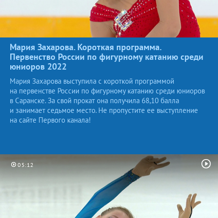
Мария Захарова. Короткая программа.
Первенство России по фигурному катанию среди
юниоров
2022
Мария Захарова выступила с короткой программой
на первенстве России по фигурному катанию среди юниоров
в Саранске. За свой прокат она получила 68,10 балла
и занимает седьмое место. Не пропустите ее выступление
на сайте Первого канала!
05:12