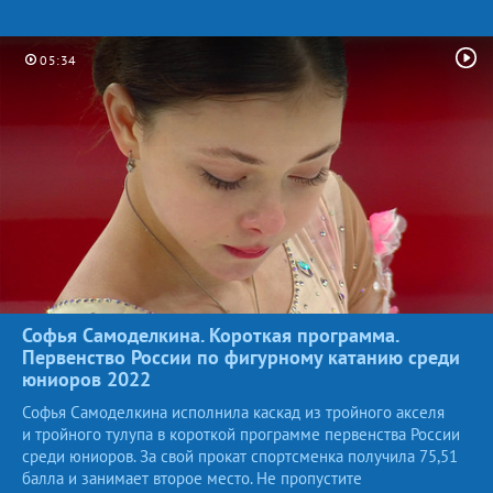
05:34
Софья Самоделкина. Короткая программа.
Первенство России по фигурному катанию среди
юниоров
2022
Софья Самоделкина исполнила каскад из тройного акселя
и тройного тулупа в короткой программе первенства России
среди юниоров. За свой прокат спортсменка получила 75,51
балла и занимает второе место. Не пропустите