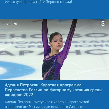
ее выступление на сайте Первого канала!
05:20
Аделия Петросян. Короткая программа.
Первенство России по фигурному катанию среди
юниоров
2022
Аделия Петросян выступила с короткой программой
на первенстве России среди юниоров в Саранске.