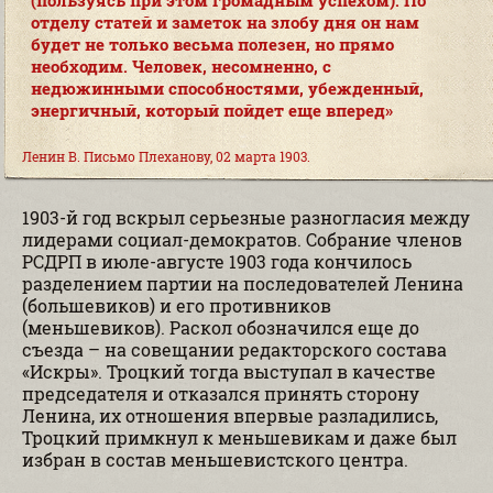
(пользуясь при этом громадным успехом). По
отделу статей и заметок на злобу дня он нам
будет не только весьма полезен, но прямо
необходим. Человек, несомненно, с
недюжинными способностями, убежденный,
энергичный, который пойдет еще вперед
Ленин В. Письмо Плеханову, 02 марта 1903.
1903-й год вскрыл серьезные разногласия между
лидерами социал-демократов. Собрание членов
РСДРП в июле-августе 1903 года кончилось
разделением партии на последователей Ленина
(большевиков) и его противников
(меньшевиков). Раскол обозначился еще до
съезда – на совещании редакторского состава
«Искры». Троцкий тогда выступал в качестве
председателя и отказался принять сторону
Ленина, их отношения впервые разладились,
Троцкий примкнул к меньшевикам и даже был
избран в состав меньшевистского центра.