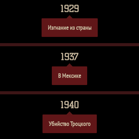
1929
Изгнание из страны
1937
В Мексике
1940
Убийство Троцкого