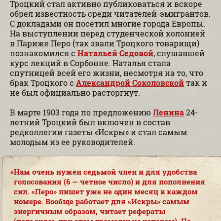
Троцкий стал активно публиковаться и вскоре
обрел известность среди читателей-эмигрантов.
С докладами он посетил многие города Европы.
На выступлении перед студенческой колонией
в Париже Перо (так звали Троцкого товарищи)
познакомился с
Натальей Седовой
, слушавшей
курс лекций в Сорбонне. Наталья стала
спутницей всей его жизни, несмотря на то, что
брак Троцкого с
Александрой Соколовской
так и
не был официально расторгнут.
В марте 1903 года по предложению
Ленина
24-
летний Троцкий был включен в состав
редколлегии газеты «Искры» и стал самым
молодым из ее руководителей.
Нам очень нужен седьмой член и для удобства
голосования (6 — четное число) и для пополнения
сил. «Перо» пишет уже не один месяц в каждом
номере. Вообще работает для «Искры» самым
энергичным образом, читает рефераты