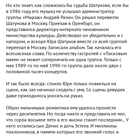
Но кто знает, как сложилась бы судьба Шатунова, если бы
в 1986 году его музыку не услышал администратор
группы «Мираж» Андрей Разин. Он решил перевезти
Шатунова в Москву. Приехав в Оренбург, он
представился директору интерната чиновником
министерства культуры. Действовал он убедительно и с
напором, и вскоре Юра Шатунов вместе со всей группой
переехал в Москву. Записали альбом. Так началась его
всесоюзная слава. По количеству гастролей с «Ласковым
маем» не может соперничать ни одна группа. Только с
мая 1989-го по май 1990-го группа дала около двух с
половиной тысяч концертов.
И так было всегда: стоило Юре только появиться на
сцене, как зал начинал сходить с ума. Со сцены девушек
даже приходилось уносить на руках.
Образ мальчишки-романтика ему удалось пронести
через десятилетия. Но тогда никто и представить не мог,
что сорок восьмое лето в его жизни станет последним... У
него остались сын Денис и дочь Эстела. И миллионы
поклонников, в памяти которых его звонкий голос и