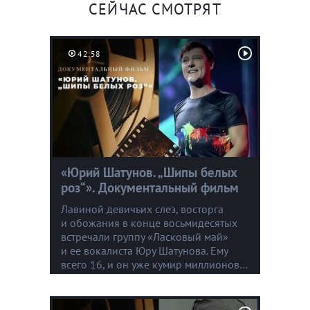
СЕЙЧАС СМОТРЯТ
42:58
«Юрий Шатунов. „Шипы белых
роз“». Документальный фильм
Лавиной девичьих слез, восторга
и обожания в конце восьмидесятых
встречали группу «Ласковый май»
и ее вокалиста Юру Шатунова. Ему
всего 16, и он уже кумир миллионов…