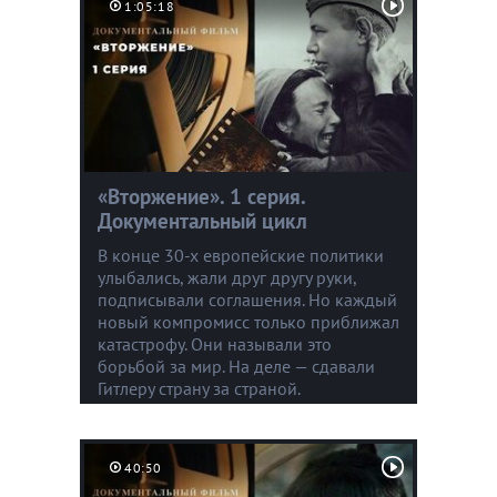
1:05:18
«Вторжение». 1 серия.
Документальный цикл
В конце 30-х европейские политики
улыбались, жали друг другу руки,
подписывали соглашения. Но каждый
новый компромисс только приближал
катастрофу. Они называли это
борьбой за мир. На деле — сдавали
Гитлеру страну за страной.
40:50