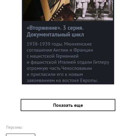
«Вторжение». 3 серия.
Документальный цикл
1938-1939 годы. Мюнхенские
соглашения Англии и Франции
с нацистской Германией
и фашистской Италией отдали Гитлеру
огромную часть Чехословакии
и пригласили его к новым
завоеваниям на востоке Европы.
Показать еще
Персоны: