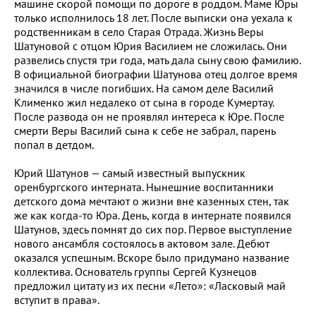
машине скорой помощи по дороге в роддом. Маме Юры
только исполнилось 18 лет. После выписки она уехала к
родственникам в село Старая Отрада. Жизнь Веры
Шатуновой с отцом Юрия Василием не сложилась. Они
развелись спустя три года, мать дала сыну свою фамилию.
В официальной биографии Шатунова отец долгое время
значился в числе погибших. На самом деле Василий
Клименко жил недалеко от сына в городе Кумертау.
После развода он не проявлял интереса к Юре. После
смерти Веры Василий сына к себе не забрал, парень
попал в детдом.
Юрий Шатунов — самый известный выпускник
оренбургского интерната. Нынешние воспитанники
детского дома мечтают о жизни вне казенных стен, так
же как когда-то Юра. День, когда в интернате появился
Шатунов, здесь помнят до сих пор. Первое выступление
нового ансамбля состоялось в актовом зале. Дебют
оказался успешным. Вскоре было придумано название
коллектива. Основатель группы Сергей Кузнецов
предложил цитату из их песни «Лето»: «Ласковый май
вступит в права».