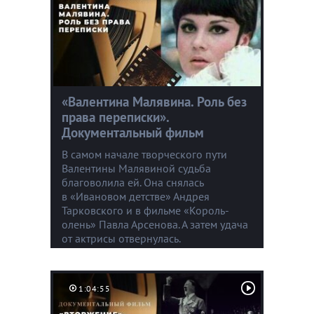
«Валентина Малявина. Роль без
права переписки».
Документальный фильм
В самом начале творческого пути
Валентины Малявиной судьба
благоволила ей. Она снялась
в «Ивановом детстве» Андрея
Тарковского и в фильме «Король-
олень» Павла Арсенова. А затем удача
от актрисы отвернулась.
1:04:55