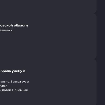
товской области
Хвалынск
брала учебу в
ально. Завтра вузы
тупал
ой поток. Приемная