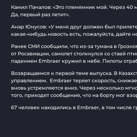
Камил Пачалов: «Это племянник мой. Через 40 мин
Да, первый раз летит».
Анар Юнусов: «У меня друг должен был прилетет
какая-нибудь новость есть, пожалуйста, дайте но
Ранее СМИ сообщили, что из-за тумана в Грозн
от Росавиации, самолет столкнулся со стаей пт
падением Embraer кружил в небе. Пилоты отраб
Возвращаемся к первой теме выпуска. В Казахс
управлением. Embraer теряет скорость, снижает
вновь устремляется вниз. Через несколько мгно
того, приходят сообщения, что на борту мог вз
67 человек находились в Embraer, в том числе