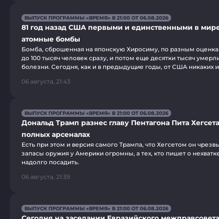
ВЫПУСК ПРОГРАММЫ «ВРЕМЯ» В 21:00 ОТ 06.08.2026
81 год назад США первыми и единственными в мир
атомные бомбы
Бомба, сброшенная на японскую Хиросиму, по разным оценкам
до 100 тысяч человек сразу, и потом еще десятки тысяч умерли
болезни. Сегодня, как и в предыдущие годы, от США никаких 
06 августа, 21:43
ВЫПУСК ПРОГРАММЫ «ВРЕМЯ» В 21:00 ОТ 06.08.2026
Дональд Трамп разнес главу Пентагона Пита Хегсета
полных арсеналах
Есть при этом и версия самого Трампа, что Хегсетом он чрезв
запасы оружия у Америки огромны, а тех, кто пишет о нехватк
надолго посадить.
06 августа, 21:39
ВЫПУСК ПРОГРАММЫ «ВРЕМЯ» В 21:00 ОТ 06.08.2026
Сегодня на заседании Евразийского межправсовета