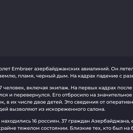
молет Embraer азербайджанских авиалиний. Он летел
землю, пламя, черный дым. На кадрах падение с раз
7 человек, включая экипаж. На первых кадрах после
ался и перевернулся. Его отбросило на значительное
ек, в их числе двое детей. Это сведения от операт
дей вызволяют из искореженного салона.
 находились 16 россиян. 37 граждан Азербайджана, 
йне тяжелом состоянии. Близкие тех, кто был на б