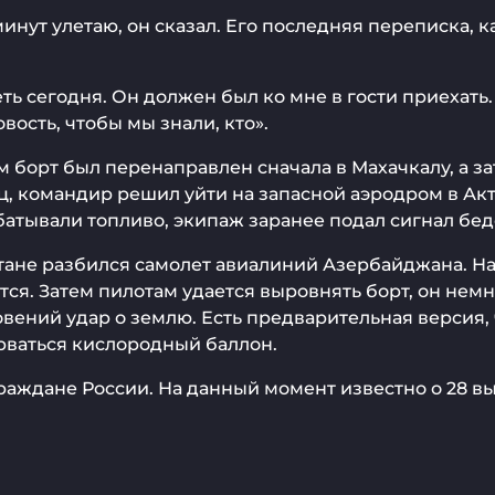
ут улетаю, он сказал. Его последняя переписка, как 
ь сегодня. Он должен был ко мне в гости приехать.
вость, чтобы мы знали, кто».
ом борт был перенаправлен сначала в Махачкалу, а 
иц, командир решил уйти на запасной аэродром в Ак
атывали топливо, экипаж заранее подал сигнал бед
тане разбился самолет авиалиний Азербайджана. На 
ся. Затем пилотам удается выровнять борт, он немно
вений удар о землю. Есть предварительная версия, 
орваться кислородный баллон.
 граждане России. На данный момент известно о 28 