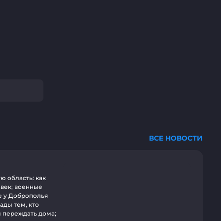
ВСЕ НОВОСТИ
ую область: как
авек; военные
е у Доброполья
ады тем, кто
л переждать дома;