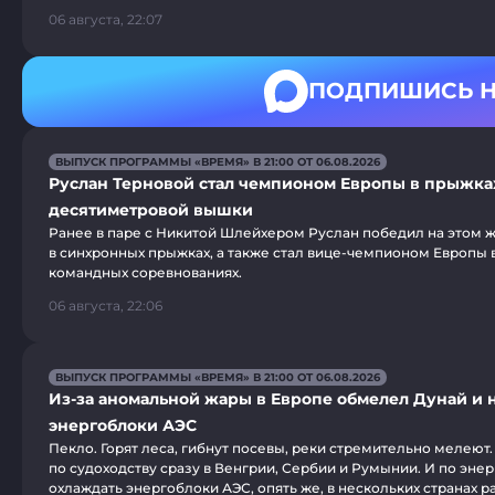
06 августа, 22:07
ПОДПИШИСЬ Н
ВЫПУСК ПРОГРАММЫ «ВРЕМЯ» В 21:00 ОТ 06.08.2026
Руслан Терновой стал чемпионом Европы в прыжка
десятиметровой вышки
Ранее в паре с Никитой Шлейхером Руслан победил на этом 
в синхронных прыжках, а также стал вице-чемпионом Европы
командных соревнованиях.
06 августа, 22:06
ВЫПУСК ПРОГРАММЫ «ВРЕМЯ» В 21:00 ОТ 06.08.2026
Из-за аномальной жары в Европе обмелел Дунай и 
энергоблоки АЭС
Пекло. Горят леса, гибнут посевы, реки стремительно мелеют.
по судоходству сразу в Венгрии, Сербии и Румынии. И по эне
охлаждать энергоблоки АЭС, опять же, в нескольких странах р