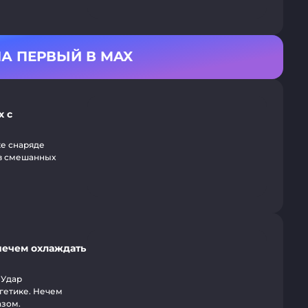
А ПЕРВЫЙ В MAX
х с
же снаряде
 в смешанных
нечем охлаждать
 Удар
ргетике. Нечем
азом.