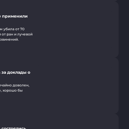
е применили
 убила от 70
 от ран и лучевой
извинений.
 за доклады о
ычайно доволен,
е, хорошо бы
 состоялись