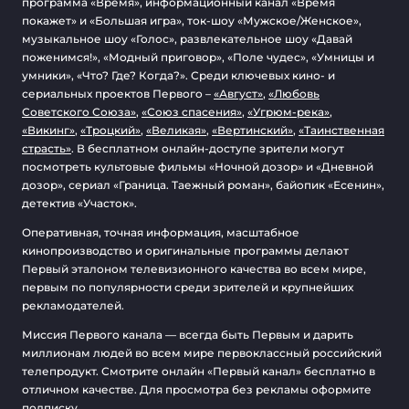
программа «Время», информационный канал «Время
покажет» и «Большая игра», ток-шоу «Мужское/Женское»,
музыкальное шоу «Голос», развлекательное шоу «Давай
поженимся!», «Модный приговор», «Поле чудес», «Умницы и
умники», «Что? Где? Когда?». Среди ключевых кино- и
сериальных проектов Первого –
«Август»
,
«Любовь
Советского Союза»
,
«Союз спасения»
,
«Угрюм-река»
,
«Викинг»
,
«Троцкий»
,
«Великая»
,
«Вертинский»
,
«Таинственная
страсть»
. В бесплатном онлайн-доступе зрители могут
посмотреть культовые фильмы «Ночной дозор» и «Дневной
дозор», сериал «Граница. Таежный роман», байопик «Есенин»,
детектив «Участок».
Оперативная, точная информация, масштабное
кинопроизводство и оригинальные программы делают
Первый эталоном телевизионного качества во всем мире,
первым по популярности среди зрителей и крупнейших
рекламодателей.
Миссия Первого канала — всегда быть Первым и дарить
миллионам людей во всем мире первоклассный российский
телепродукт. Смотрите онлайн «Первый канал» бесплатно в
отличном качестве. Для просмотра без рекламы оформите
подписку.