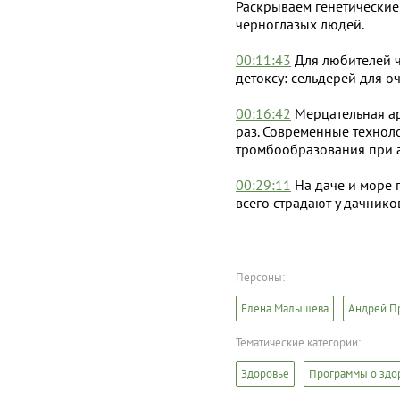
Раскрываем генетические
черноглазых людей.
00:11:43
Для любителей ч
детоксу: сельдерей для о
00:16:42
Мерцательная ар
раз. Современные технол
тромбообразования при 
00:29:11
На даче и море 
всего страдают у дачнико
Персоны:
Елена Малышева
Андрей П
Тематические категории:
Здоровье
Программы о здо