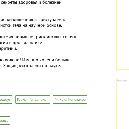
 секреты здоровья и болезней
истки кишечника. Приступаем к
чистки тела на научной основе.
итмия повышает риск инсульта в пять
огии в профилактике
аритмии.
по колено! Именно колени больше
в. Защищаем колени по науке.
родеус
Герман Гандельман
Михаил Коновалов
ровье