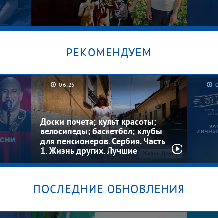
РЕКОМЕНДУЕМ
06:25
Котлеты на шкафу. Мужское /
Граф
Женское
Женс
Доски почета; культ красоты;
велосипеды; баскетбол; клубы
для пенсионеров. Сербия. Часть
1. Жизнь других. Лучшие
моменты
ПОСЛЕДНИЕ ОБНОВЛЕНИЯ
Загад