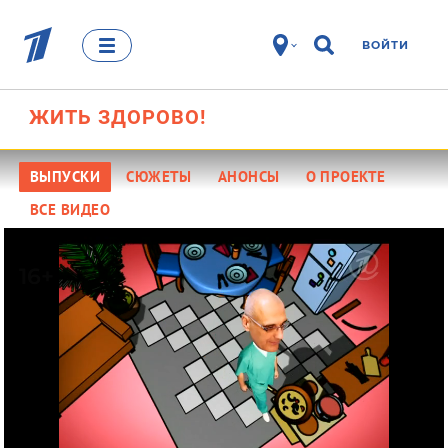
ВОЙТИ
ЖИТЬ
ЗДОРОВО!
16+
ВЫПУСКИ
СЮЖЕТЫ
АНОНСЫ
О ПРОЕКТЕ
ВСЕ ВИДЕО