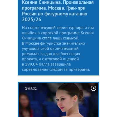
Ксения Синицына. Произвольная
программа. Москва. Гран-при
России по фигурному катанию
2025/26
На старте текущей серии турнира из-за
ошибок в короткой программе Ксения
Синицына стала лишь седьмой.
В Москве фигуристка значительно
улучшила свой окончательный
результат, выдав два блестящих
проката, и с итоговой оценкой
в 199,04 балла завершила
соревнования следом за призерами.
05:32