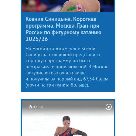
Ксения Синицына. Короткая
программа. Москва. Гран-при
России по фигурному катанию
2025/26
На магнитогорском этапе Ксения
Синицына с ошибкой представила
короткую программу, но была
неотразима в произвольной. В Москве
фигуристка выступила чище
и получила за первый вид 67,54 балла
(почти на три пункта больше).
07:58