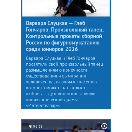
Варвара Слуцкая — Глеб
Гончаров. Произвольный танец.
Контрольные прокаты сборной
России по фигурному катанию
среди юниоров 2026
Варвара Слуцкая и Глеб Гончаров
посвятили свой произвольный танец
размышлениям о конечности
существования и вымирании
человечества, ключом к спасению
которого может стать только
любовь, — дуэт воплотил главную
линию эпической драмы
«Интерстеллар».
06:58