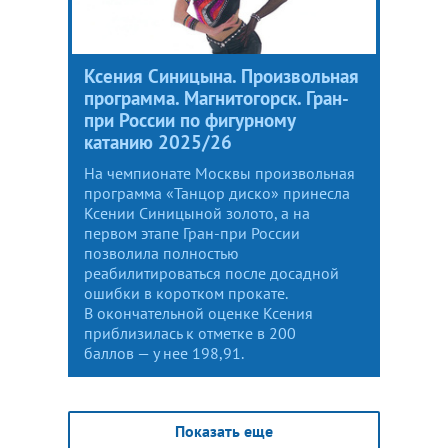
Ксения Синицына. Произвольная
программа. Магнитогорск. Гран-
при России по фигурному
катанию 2025/26
На чемпионате Москвы произвольная
программа «Танцор диско» принесла
Ксении Синицыной золото, а на
первом этапе Гран-при России
позволила полностью
реабилитироваться после досадной
ошибки в коротком прокате.
В окончательной оценке Ксения
приблизилась к отметке в 200
баллов — у нее 198,91.
Показать еще