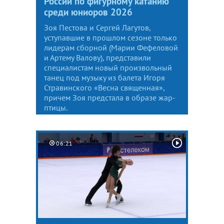
России по фигурному катанию
среди юниоров 2026
Зоя Пестова и Сергей Лагутов,
уступавшие в прошлом сезоне только
лидерам сборной (Марии Фефеловой
и Артему Валову), представили
специалистам новый произвольный
танец под музыку из балета Игоря
Стравинского «Весна священная»,
причем Зоя предстала в образе жар-
птицы.
06:21