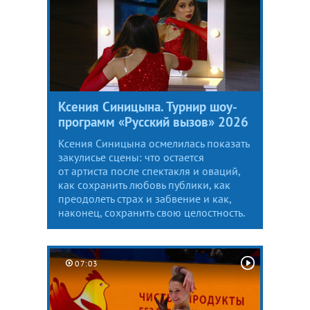
Ксения Синицына. Турнир шоу-
программ «Русский вызов» 2026
Ксения Синицына осмелилась показать
закулисье сцены: что остается
от артиста после спектакля и оваций,
как сохранить любовь публики, как
преодолеть страх и забвение и как,
наконец, сохранить свою целостность.
07:03