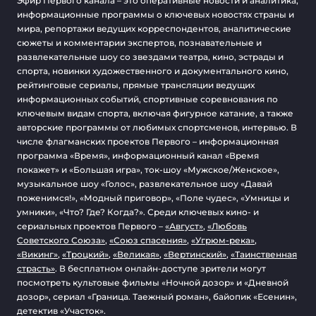
Эфир Первого канала – это оперативные новости и аналитика,
информационные программы о ключевых новостях страны и
мира, репортажи ведущих корреспондентов, аналитические
сюжеты и комментарии экспертов, познавательные и
развлекательные шоу со звездами театра, кино, эстрады и
спорта, новинки художественного и документального кино,
рейтинговые сериалы, прямые трансляции ведущих
информационных событий, спортивные соревнования по
ключевым видам спорта, включая фигурное катание, а также
авторские программы от любимых спортсменов, интервью. В
числе флагманских проектов Первого – информационная
программа «Время», информационный канал «Время
покажет» и «Большая игра», ток-шоу «Мужское/Женское»,
музыкальное шоу «Голос», развлекательное шоу «Давай
поженимся!», «Модный приговор», «Поле чудес», «Умницы и
умники», «Что? Где? Когда?». Среди ключевых кино- и
сериальных проектов Первого –
«Август»
,
«Любовь
Советского Союза»
,
«Союз спасения»
,
«Угрюм-река»
,
«Викинг»
,
«Троцкий»
,
«Великая»
,
«Вертинский»
,
«Таинственная
страсть»
. В бесплатном онлайн-доступе зрители могут
посмотреть культовые фильмы «Ночной дозор» и «Дневной
дозор», сериал «Граница. Таежный роман», байопик «Есенин»,
детектив «Участок».