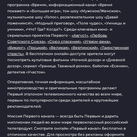
программа «Время», информационный канал «Время
покажет» и «Большая игра», ток-шоу «Мужское/Женское»,
музыкальное шоу «Голос», развлекательное шоу «Давай
поженимся!», «Модный приговор», «Поле чудес», «Умницы и
умники», «Что? Где? Когда?». Среди ключевых кино- и
сериальных проектов Первого –
«Август»
,
«Любовь
Советского Союза»
,
«Союз спасения»
,
«Угрюм-река»
,
«Викинг»
,
«Троцкий»
,
«Великая»
,
«Вертинский»
,
«Таинственная
страсть»
. В бесплатном онлайн-доступе зрители могут
посмотреть культовые фильмы «Ночной дозор» и «Дневной
дозор», сериал «Граница. Таежный роман», байопик «Есенин»,
детектив «Участок».
Оперативная, точная информация, масштабное
кинопроизводство и оригинальные программы делают
Первый эталоном телевизионного качества во всем мире,
первым по популярности среди зрителей и крупнейших
рекламодателей.
Миссия Первого канала — всегда быть Первым и дарить
миллионам людей во всем мире первоклассный российский
телепродукт. Смотрите онлайн «Первый канал» бесплатно в
отличном качестве. Для просмотра без рекламы оформите