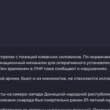
трелах с позиций киевских силовиков. По окраинам
динационный механизм для оперативного установле
 Тем временем в ЛНР тоже сообщают о нарушениях.
й армии. Бьют и из минометов, не стесняются исп
ы на северо-западе Донецкой народной республики
колками снаряда был смертельно ранен 57-летний м
бстрелов со стороны украинских позиций. Похожие