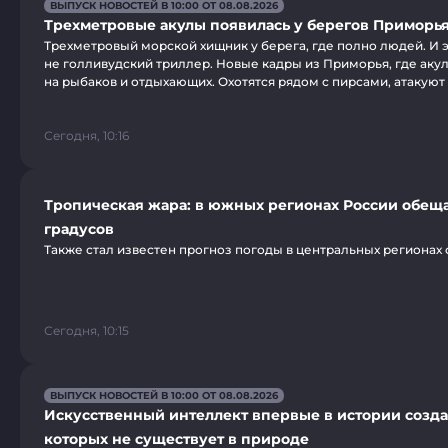
ВЫПУСК НОВОСТЕЙ В 10:00 ОТ 08.08.2026
Трехметровые акулы появилась у берегов Приморь
Трехметровый морской хищник у берега, где полно людей. И 
не голливудский триллер. Новые кадры из Приморья, где аку
на рыбаков и отдыхающих. Охотятся рядом с пирсами, атакуют 
Сегодня, 10:16
Тропическая жара: в южных регионах России обеща
градусов
Также стал известен прогноз погоды в центральных регионах 
Сегодня, 10:15
ВЫПУСК НОВОСТЕЙ В 10:00 ОТ 08.08.2026
Искусственный интеллект впервые в истории созда
которых не существует в природе