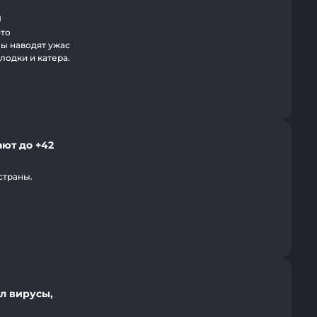
я
это
лы наводят ужас
лодки и катера.
ют до +42
страны.
л вирусы,