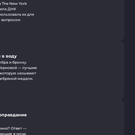
 The New York
чила ДНК
пользовала их для
я вопросом
 в воду
ебра и бронзу.
 Терновой — лучшие
, которую называют
ребряной медали.
 оправдание
окно? Ответ —
ающие в ночи.