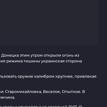
 Донецка этим утром открыли огонь из
ния режима тишины украинская сторона
ользовать оружие калибром крупнее, привлекая
: Старомихайловка, Веселое, Опытное. В
ужчина.
 сводки приходят и из соседней ЛНР. О