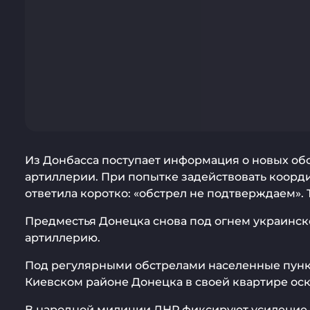
Из Донбасса поступает информация о новых обс
артиллерии. При попытке задействовать коор
ответила коротко: «обстрел не подтверждаем».
Предместья Донецка снова под огнем украинско
артиллерию.
Под регулярными обстрелами населенные пункт
Киевском районе Донецка в своей квартире ос
В народной милиции ДНР фиксируют усиление о