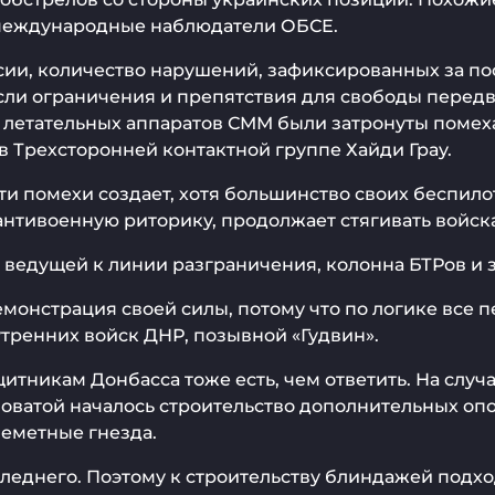
 международные наблюдатели ОБСЕ.
и, количество нарушений, зафиксированных за посл
сли ограничения и препятствия для свободы пере
х летательных аппаратов СММ были затронуты поме
 Трехсторонней контактной группе Хайди Грау.
 эти помехи создает, хотя большинство своих беспи
нтивоенную риторику, продолжает стягивать войска
, ведущей к линии разграничения, колонна БТРов и 
монстрация своей силы, потому что по логике все
тренних войск ДНР, позывной «Гудвин».
итникам Донбасса тоже есть, чем ответить. На случ
оватой началось строительство дополнительных опо
леметные гнезда.
леднего. Поэтому к строительству блиндажей подх