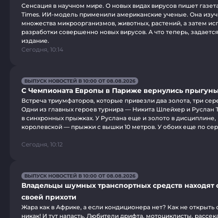
Сенсация в научном мире. О новых видах вирусов пишет газета
Times. ИИ-модель применили американские ученые. Она изу
множества микроорганизмов, животных, растений, а затем ис
разработки совершенно новых вирусов. А что теперь, задаетс
издание.
Сегодня, 10:14
ВЫПУСК НОВОСТЕЙ В 10:00 ОТ 08.08.2026
С Чемпионата Европы в Париже вернулись прыгуны
Встреча триумфаторов, которые привезли два золота, три сер
Одни из главных героев турнира — Никита Шлейхер и Руслан
в синхронных прыжках. У Руслана еще и золото в дисциплине
королевской — прыжки с вышки 10 метров. У обоих еще по се
Сегодня, 10:12
ВЫПУСК НОВОСТЕЙ В 10:00 ОТ 08.08.2026
Владельцы шумных транспортных средств находят
своей прихоти
Жара как в Африке, а если кондиционера нет? Как не открыть 
никак! И тут напасть. Любители дрифта, мотоциклисты, рассек