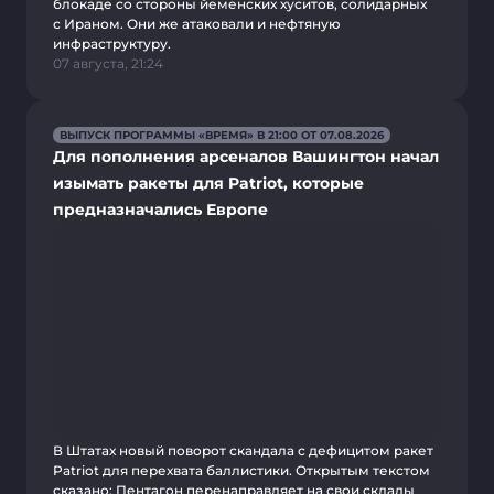
блокаде со стороны йеменских хуситов, солидарных
с Ираном. Они же атаковали и нефтяную
инфраструктуру.
07 августа, 21:24
ВЫПУСК ПРОГРАММЫ «ВРЕМЯ» В 21:00 ОТ 07.08.2026
Для пополнения арсеналов Вашингтон начал
изымать ракеты для Patriot, которые
предназначались Европе
В Штатах новый поворот скандала с дефицитом ракет
Patriot для перехвата баллистики. Открытым текстом
сказано: Пентагон перенаправляет на свои склады