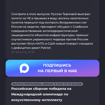
Смотрите в этом выпуске: Руслан Терновой выиграл
золото на ЧЕ в прыжках в воду; восемь населенных
пунктов перешли под контроль Вооруженных сил
России за неделю; президент обсудил с Совбезом
совершенствование антитеррористической
защищенности объектов инфраструктуры; прямым
соучастником украинского террора против России
выступает блок НАТО; в США новый поворот скандала
с дефицитом ракет Patriot.
07 августа, 21:45
ПОДПИШИСЬ
НА ПЕРВЫЙ В MAX
ВЫПУСК ПРОГРАММЫ «ВРЕМЯ» В 21:00 ОТ 07.08.2026
Российская сборная победила на
Международной олимпиаде по
искусственному интеллекту