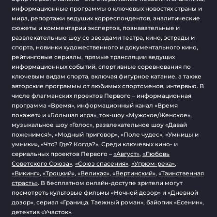
информационные программы о ключевых новостях страны и
мира, репортажи ведущих корреспондентов, аналитические
сюжеты и комментарии экспертов, познавательные и
развлекательные шоу со звездами театра, кино, эстрады и
спорта, новинки художественного и документального кино,
рейтинговые сериалы, прямые трансляции ведущих
информационных событий, спортивные соревнования по
ключевым видам спорта, включая фигурное катание, а также
авторские программы от любимых спортсменов, интервью. В
числе флагманских проектов Первого – информационная
программа «Время», информационный канал «Время
покажет» и «Большая игра», ток-шоу «Мужское/Женское»,
музыкальное шоу «Голос», развлекательное шоу «Давай
поженимся!», «Модный приговор», «Поле чудес», «Умницы и
умники», «Что? Где? Когда?». Среди ключевых кино- и
сериальных проектов Первого –
«Август»
,
«Любовь
Советского Союза»
,
«Союз спасения»
,
«Угрюм-река»
,
«Викинг»
,
«Троцкий»
,
«Великая»
,
«Вертинский»
,
«Таинственная
страсть»
. В бесплатном онлайн-доступе зрители могут
посмотреть культовые фильмы «Ночной дозор» и «Дневной
дозор», сериал «Граница. Таежный роман», байопик «Есенин»,
детектив «Участок».