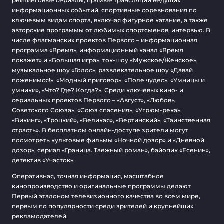
рейтинговые сериалы, прямые трансляции ведущих
информационных событий, спортивные соревнования по
ключевым видам спорта, включая фигурное катание, а также
авторские программы от любимых спортсменов, интервью. В
числе флагманских проектов Первого – информационная
программа «Время», информационный канал «Время
покажет» и «Большая игра», ток-шоу «Мужское/Женское»,
музыкальное шоу «Голос», развлекательное шоу «Давай
поженимся!», «Модный приговор», «Поле чудес», «Умницы и
умники», «Что? Где? Когда?». Среди ключевых кино- и
сериальных проектов Первого –
«Август»
,
«Любовь
Советского Союза»
,
«Союз спасения»
,
«Угрюм-река»
,
«Викинг»
,
«Троцкий»
,
«Великая»
,
«Вертинский»
,
«Таинственная
страсть»
. В бесплатном онлайн-доступе зрители могут
посмотреть культовые фильмы «Ночной дозор» и «Дневной
дозор», сериал «Граница. Таежный роман», байопик «Есенин»,
детектив «Участок».
Оперативная, точная информация, масштабное
кинопроизводство и оригинальные программы делают
Первый эталоном телевизионного качества во всем мире,
первым по популярности среди зрителей и крупнейших
рекламодателей.