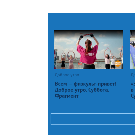
Доброе утро
Д
Всем — физкульт-привет!
«
Доброе утро. Суббота.
в
Фрагмент
С