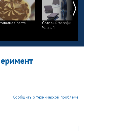
оладная паста
Сотовый телефон.
Готовые салаты.
Часть 1
Правила выбора
перимент
Сообщить о технической проблеме