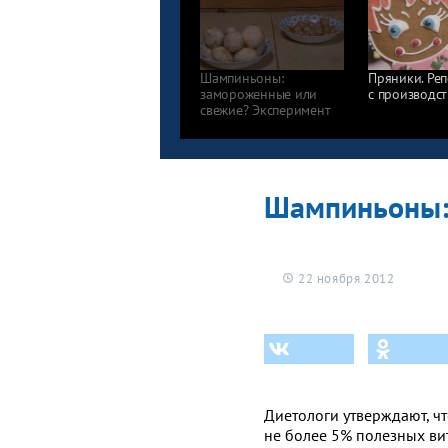
Шампиньоны:
Пряники. Ре
замороженные или
с производст
свежие? Эксперимент
Шампиньоны:
22 ноября 2012
Диетологи утверждают, ч
не более 5% полезных ви