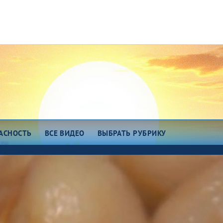
АСНОСТЬ
ВСЕ ВИДЕО
ВЫБРАТЬ РУБРИКУ
зговоры о важном
Есть идея!
сем миром 7375
Про еду
о космос
ОТК
ро любовь
Всякие хитрости