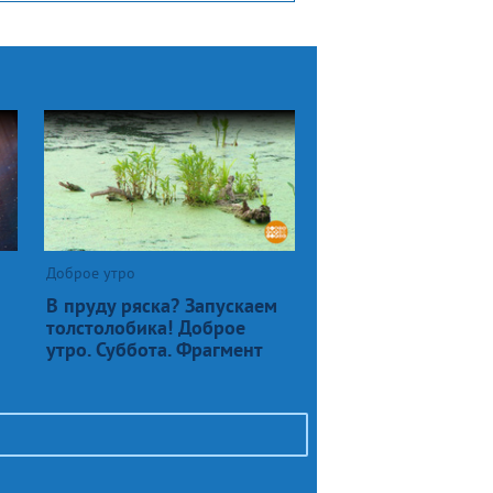
Доброе утро
В пруду ряска? Запускаем
толстолобика! Доброе
утро. Суббота. Фрагмент