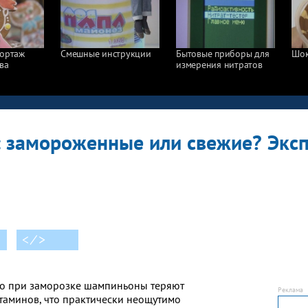
портаж
Смешные инструкции
Бытовые приборы для
Шок
ва
измерения нитратов
 замороженные или свежие? Экс
< ⁄ >
то при заморозке шампиньоны теряют
таминов, что практически неощутимо