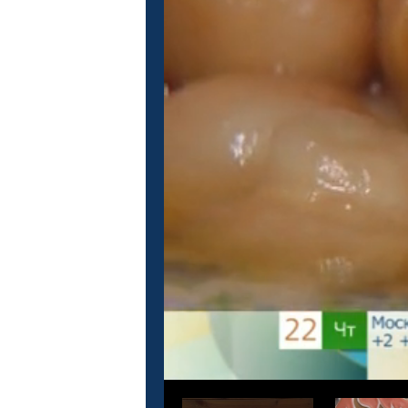
Это кино
М