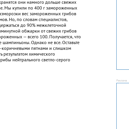
 хранятся они намного дольше свежих
ле. Мы купили по 400 г замороженных
разморозки вес замороженных грибов
ов. Но, по словам специалистов,
держаться до 90% межклеточной
иминутной обжарки от свежих грибов
мороженных — всего 100. Получается, что
 шампиньоны. Однако не все. Оставьте
о-коричневыми пятнами и слишком
ь результатом химического
грибы нейтрального светло-серого