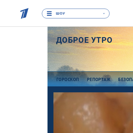
ШОУ
ДОБРОЕ УТРО
ГОРОСКОП
РЕПОРТАЖ
БЕЗОП
Про деньги
Ра
Между тем
В
Наши гости
Пр
Про культуру
П