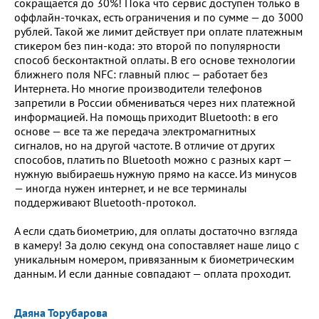
сокращается до 30%! Пока что сервис доступен только в
оффлайн-точках, есть ограничения и по сумме — до 3000
рублей. Такой же лимит действует при оплате платежным
стикером без пин-кода: это второй по популярности
способ бесконтактной оплаты. В его основе технологии
ближнего поля NFC: главный плюс — работает без
Интернета. Но многие производители телефонов
запретили в России обмениваться через них платежной
информацией. На помощь приходит Bluetooth: в его
основе — все та же передача электромагнитных
сигналов, но на другой частоте. В отличие от других
способов, платить по Bluetooth можно с разных карт —
нужную выбираешь нужную прямо на кассе. Из минусов
— иногда нужен интернет, и не все терминалы
поддерживают Bluetooth-протокол.
А если сдать биометрию, для оплаты достаточно взгляда
в камеру! За долю секунд она сопоставляет наше лицо с
уникальным номером, привязанным к биометрическим
данным. И если данные совпадают — оплата проходит.
Даяна Торубарова