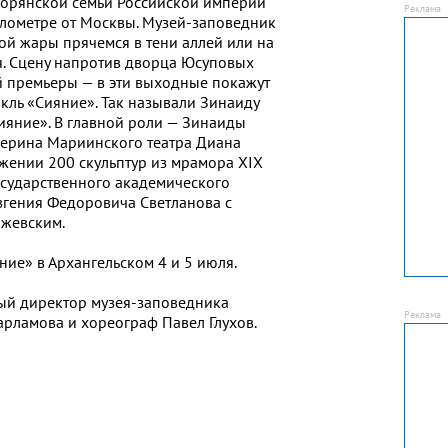
ворянской семьи Российской империи
лометре от Москвы. Музей-заповедник
ой жары прячемся в тени аллей или на
я. Сцену напротив дворца Юсуповых
 премьеры — в эти выходные покажут
кль «Сияние». Так называли Зинаиду
ияние». В главной роли — Зинаиды
ерина Мариинского театра Диана
ужении 200 скульптур из мрамора XIX
осударственного академического
вгения Федоровича Светланова с
жевским.
ие» в Архангельском 4 и 5 июля.
ый директор музея-заповедника
арламова и хореограф Павел Глухов.