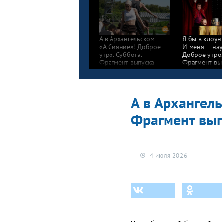
А в Архангельском —
Я бы в клоун
«А-Сияние»! Доброе
И меня — нау
утро. Суббота.
Доброе утро.
Фрагмент выпуска
Фрагмент вы
от 04.07.2026
от 04.07.202
А в Архангель
Фрагмент вып
4 июля 2026