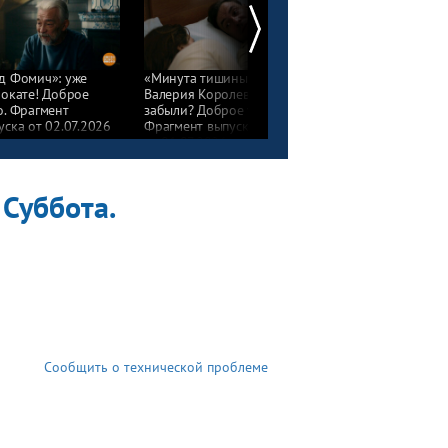
д Фомич»: уже
«Минута тишины».
Реставраторы часов
рокате! Доброе
Валерия Королева все
не наблюдают. И веко
о. Фрагмент
забыли? Доброе утро.
Доброе утро. Фрагмен
уска от 02.07.2026
Фрагмент выпуска
выпуска от 01.07.2026
от 01.07.2026
 Суббота.
Сообщить о технической проблеме