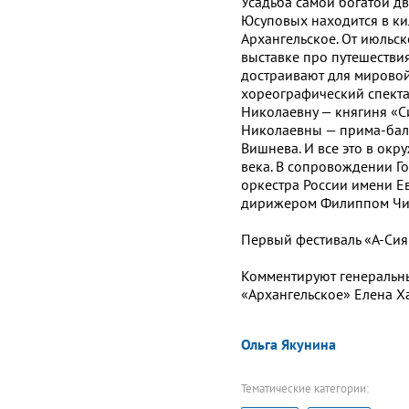
Усадьба самой богатой д
Юсуповых находится в ки
Архангельское. От июльск
выставке про путешестви
достраивают для мировой
хореографический спекта
Николаевну — княгиня «С
Николаевны — прима-бал
Вишнева. И все это в окр
века. В сопровождении Г
оркестра России имени Е
дирижером Филиппом Чи
Первый фестиваль «А-Сиян
Комментируют генеральн
«Архангельское» Елена Х
Ольга Якунина
Тематические категории: