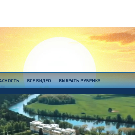
АСНОСТЬ
ВСЕ ВИДЕО
ВЫБРАТЬ РУБРИКУ
зговоры о важном
Есть идея!
сем миром 7375
Про еду
о космос
ОТК
ро любовь
Всякие хитрости