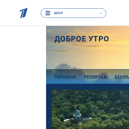
ШОУ
ДОБРОЕ УТРО
ГОРОСКОП
РЕПОРТАЖ
БЕЗОП
Про деньги
Ра
Между тем
В
Наши гости
Пр
Про культуру
П