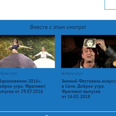
Вместе с этим смотрят
оброе утро
Доброе утро
Вдохновение-2016».
Зимний Фестиваль искусс
оброе утро. Фрагмент
в Сочи. Доброе утро.
ыпуска от 29.07.2016
Фрагмент выпуска
от 16.02.2018