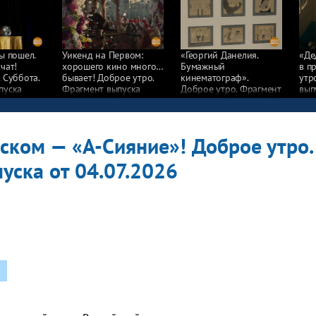
ы пошел.
Уикенд на Первом:
«Георгий Данелия.
«Де
чат!
хорошего кино много…
Бумажный
в п
 Суббота.
бывает! Доброе утро.
кинематограф».
утр
пуска
Фрагмент выпуска
Доброе утро. Фрагмент
вып
6
от 03.07.2026
выпуска от 02.07.2026
ском — «А-Сияние»! Доброе утро.
уска от 04.07.2026