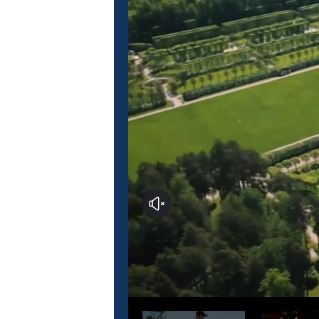
Это кино
М