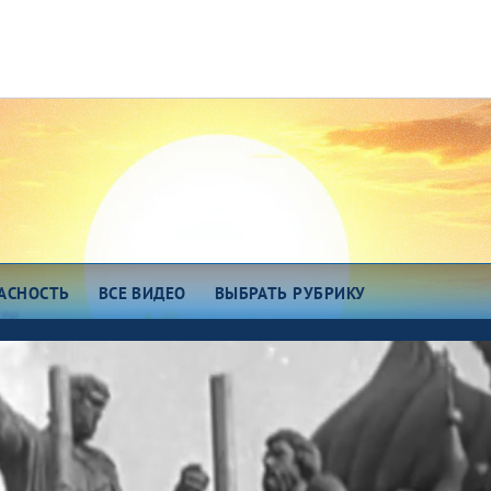
АСНОСТЬ
ВСЕ ВИДЕО
ВЫБРАТЬ РУБРИКУ
зговоры о важном
Есть идея!
сем миром 7375
Про еду
о космос
ОТК
ро любовь
Всякие хитрости