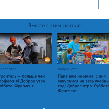
Вместе с этим смотрят
оброе утро
Доброе утро
троитель — больше чем
Папа вам не мама, с ним
рофессия! Доброе утро.
закупимся на весь учебн
уббота. Фрагмент
год! Доброе утро. Суббота
Фрагмент