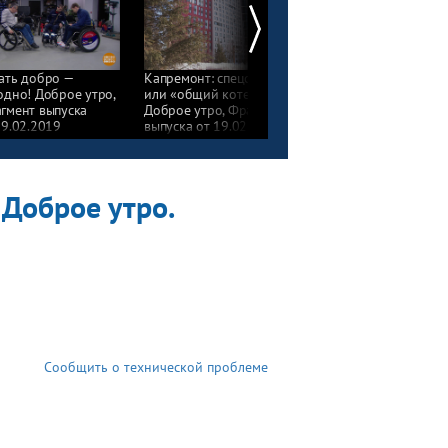
ать добро —
Капремонт: спецсчет
Камеры все видят.
одно! Доброе утро,
или «общий котел»?
Доброе утро, Фрагмен
гмент выпуска
Доброе утро, Фрагмент
выпуска от 19.02.201
19.02.2019
выпуска от 19.02.2019
 Доброе утро.
Сообщить о технической проблеме