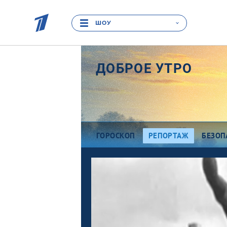
ШОУ
ДОБРОЕ УТРО
ГОРОСКОП
РЕПОРТАЖ
БЕЗОП
Про деньги
Ра
Между тем
В
Наши гости
Пр
Про культуру
П