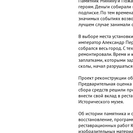
Памятник Минину и Пожа
героям. Деньги собирали 
подписке. По тем времена
значимых событиях возво
лучшем случае занимали с
В выборе места установк
император Александр Пер
собрался весь город. С те
ремонтировали. Время и 
заплатками, которыми з
сколы, начал разрушаться
Проект реконструкции обе
Предварительная оценка
сбора средств решили про
внести свой вклад в рест
Исторического музея.
Об истории памятника и о
восстановление, програм
реставрационных работ Ю
изобразительных материа