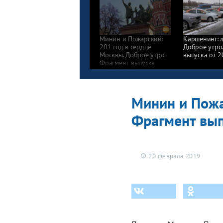
Минин и Пожарский:
Каршенинг: 
201 год в сердце
Доброе утро
Москвы. Доброе утро.
выпуска от 2
Фрагмент выпуска
от 20.02.2019
Минин и Пожа
Фрагмент вып
20 февраля 2019