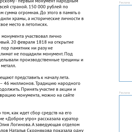
рскому - первый монумент народным
всей страной. 150 000 рублей по
м сумма огромная. До этого в память о
дили храмы, а исторические личности в
вое место в летописях.
и монумента участвовал лично
вый. 20 февраля 1818 на открытие
х пор памятник ни разу не
климат не пощадили монумент. Под
аделывали производственные трещины и
 металл.
щают представить к началу лета.
 – 46 миллионов. Традицию народного
должить. Принять участие в акции и
аврацию монумента, можно на сайте
 том, как идет сбор средств на его
ме «Доброе утро» рассказала куратор
лия Логинова. А заведующая отделом
лов Наталья Скорнякова показала одну