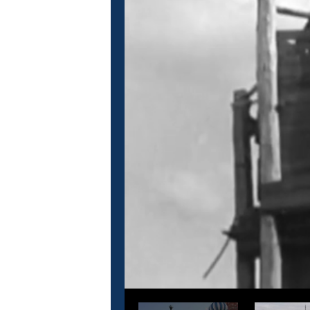
Это кино
М