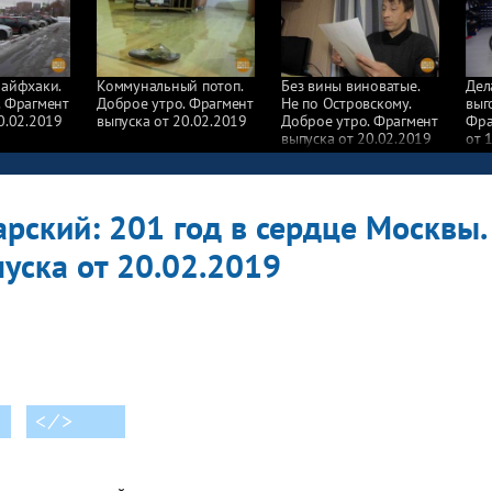
лайфхаки.
Коммунальный потоп.
Без вины виноватые.
Дел
. Фрагмент
Доброе утро. Фрагмент
Не по Островскому.
выг
0.02.2019
выпуска от 20.02.2019
Доброе утро. Фрагмент
Фра
выпуска от 20.02.2019
от 
рский: 201 год в сердце Москвы.
уска от 20.02.2019
< ⁄ >