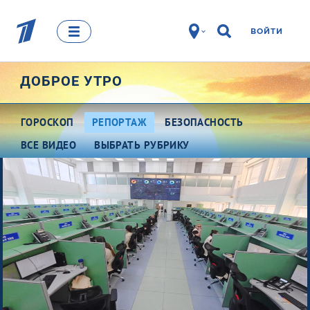
ВОЙТИ
ДОБРОЕ УТРО
ГОРОСКОП
РЕПОРТАЖ
БЕЗОПАСНОСТЬ
ВСЕ ВИДЕО
ВЫБРАТЬ РУБРИКУ
Про деньги
Между тем
Наши гости
Про культуру
Это кино
Разговоры о важном