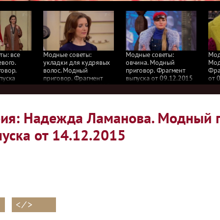
ты: все
Модные советы:
Модные советы:
Мод
вого.
укладки для кудрявых
овчина. Модный
Мод
овор.
волос. Модный
приговор. Фрагмент
Фра
пуска
приговор. Фрагмент
выпуска от 09.12.2015
от 
5
выпуска от 10.12.2015
ия: Надежда Ламанова. Модный п
уска от 14.12.2015
< ⁄ >