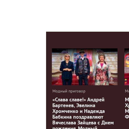
Модный приговор
М
«Слава славе!» Андрей
М
Бартенев, Эвелина
Х
Хромченко и Надежда
М
Бабкина поздравляют
Ф
Вячеслава Зайцева с Днем
рождения. Модный