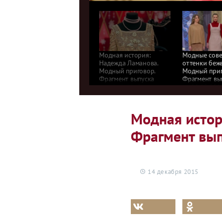
Модная история:
Модные сове
Надежда Ламанова.
оттенки беже
Модный приговор.
Модный приг
Фрагмент выпуска
Фрагмент вы
от 14.12.2015
от 11.12.201
Модная истор
Фрагмент вып
14 декабря 2015