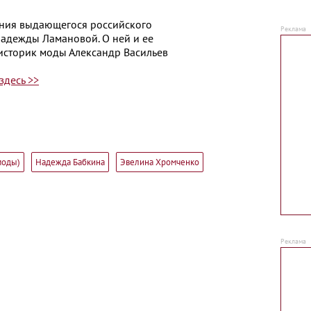
ения выдающегося российского
Надежды Ламановой. О ней и ее
 историк моды Александр Васильев
здесь >>
моды)
Надежда Бабкина
Эвелина Хромченко