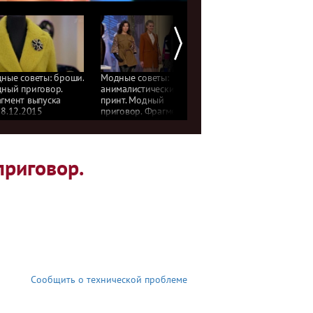
ные советы: броши.
Модные советы:
Модное наследие
ный приговор.
анималистический
национального
гмент выпуска
принт. Модный
костюма: Кавказ.
08.12.2015
приговор. Фрагмент
Модный приговор.
выпуска от 07.12.2015
Фрагмент выпуска
от 04.12.2015
риговор.
Сообщить о технической проблеме