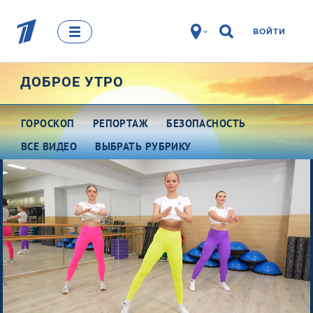
ВОЙТИ
ДОБРОЕ УТРО
ГОРОСКОП
РЕПОРТАЖ
БЕЗОПАСНОСТЬ
ВСЕ ВИДЕО
ВЫБРАТЬ РУБРИКУ
Про деньги
Между тем
Наши гости
Про культуру
Это кино
Разговоры о важном