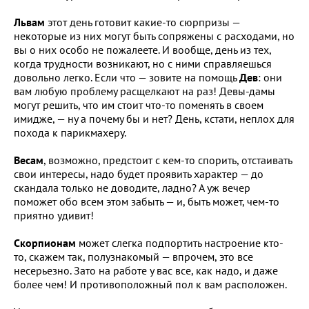
Львам
этот день готовит какие-то сюрпризы —
некоторые из них могут быть сопряжены с расходами, но
вы о них особо не пожалеете. И вообще, день из тех,
когда трудности возникают, но с ними справляешься
довольно легко. Если что — зовите на помощь
Дев
: они
вам любую проблему расщелкают на раз! Девы-дамы
могут решить, что им стоит что-то поменять в своем
имидже, — ну а почему бы и нет? День, кстати, неплох для
похода к парикмахеру.
Весам
, возможно, предстоит с кем-то спорить, отстаивать
свои интересы, надо будет проявить характер — до
скандала только не доводите, ладно? А уж вечер
поможет обо всем этом забыть — и, быть может, чем-то
приятно удивит!
Скорпионам
может слегка подпортить настроение кто-
то, скажем так, полузнакомый — впрочем, это все
несерьезно. Зато на работе у вас все, как надо, и даже
более чем! И противоположный пол к вам расположен.