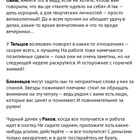
говорили, что вы-де «тянете одеяло на себя». А так —
день хороший, а для творческих личностей — просто
великолепный! Да и всем прочим он обещает удачу в
делах, какие-то яркие впечатления и что-то вроде
вечеринки...
У
Тельцов
возможен поворот в каких-то отношениях —
скорее всего, к лучшему. На работе тоже намечаются
позитивные сдвиги — пока они не очень заметны, но на
следующей неделе раскрутятся. И осторожнее с горючей
химией!
Близнецов
могут задеть чьи-то неприятные слова у них за
спиной. Звезды пожимают плечами: стоит ли обращать
внимание на эту чепуху — ведь рядом с вами есть люди,
которые вас ценят и понимают. И повнимательнее за
рулем!
Чудный денек у
Раков
, когда все получается и работа
идет в охотку. Не сидите сиднем, приложите хоть какие-
нибудь усилия, действуйте — и все получится! С деньгами
только аккуратнее, и в долг постарайтесь не брать.