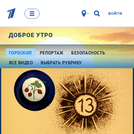
ВОЙТИ
ДОБРОЕ УТРО
ГОРОСКОП
РЕПОРТАЖ
БЕЗОПАСНОСТЬ
ВСЕ ВИДЕО
ВЫБРАТЬ РУБРИКУ
Про деньги
Между тем
Наши гости
Про культуру
Это кино
Разговоры о важном