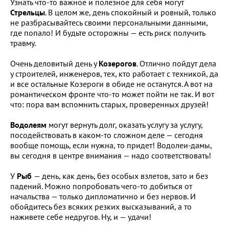
Узнать что-то важное и полезное для себя могут
Стрельцы
. В целом же, день спокойный и ровный, только
не разбрасывайтесь своими персональными данными,
где попало! И будьте осторожны — есть риск получить
травму.
Очень деловитый день у
Козерогов
. Отлично пойдут дела
у строителей, инженеров, тех, кто работает с техникой, да
и все остальные Козероги в обиде не останутся. А вот на
романтическом фронте что-то может пойти не так. И вот
что: пора вам вспомнить старых, проверенных друзей!
Водолеям
могут вернуть долг, оказать услугу за услугу,
посодействовать в каком-то сложном деле — сегодня
вообще помощь, если нужна, то придет! Водолеи-дамы,
вы сегодня в центре внимания — надо соответствовать!
У
Рыб
— день, как день, без особых взлетов, зато и без
падений. Можно попробовать чего-то добиться от
начальства — только дипломатично и без нервов. И
обойдитесь без всяких резких высказываний, а то
наживете себе недругов. Ну, и — удачи!