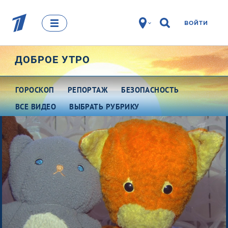
ВОЙТИ
ДОБРОЕ УТРО
ГОРОСКОП
РЕПОРТАЖ
БЕЗОПАСНОСТЬ
ВСЕ ВИДЕО
ВЫБРАТЬ РУБРИКУ
Про деньги
Между тем
Наши гости
Про культуру
Это кино
Разговоры о важном