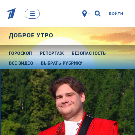
ВОЙТИ
ДОБРОЕ УТРО
ГОРОСКОП
РЕПОРТАЖ
БЕЗОПАСНОСТЬ
ВСЕ ВИДЕО
ВЫБРАТЬ РУБРИКУ
Про деньги
Между тем
Наши гости
Про культуру
Это кино
Разговоры о важном