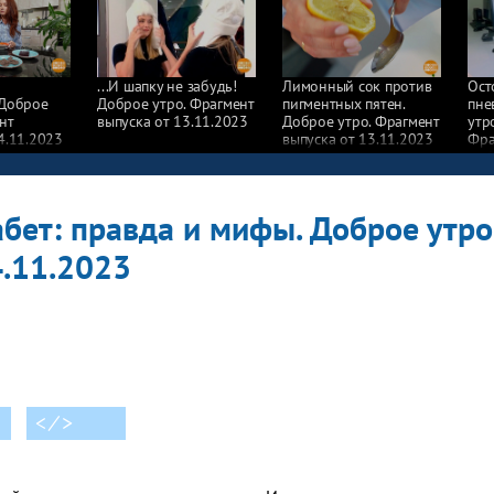
я
...И шапку не забудь!
Лимонный сок против
Ост
 Доброе
Доброе утро. Фрагмент
пигментных пятен.
пне
нт
выпуска от 13.11.2023
Доброе утро. Фрагмент
утр
4.11.2023
выпуска от 13.11.2023
Фра
от 
бет: правда и мифы. Доброе утро
4.11.2023
< ⁄ >