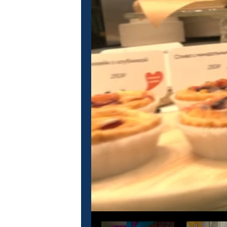
Это кино
М