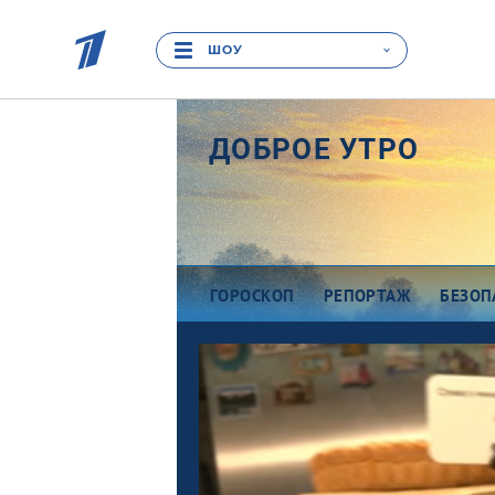
ШОУ
ДОБРОЕ УТРО
ГОРОСКОП
РЕПОРТАЖ
БЕЗОП
Про деньги
Ра
Между тем
В
Наши гости
Пр
Про культуру
П