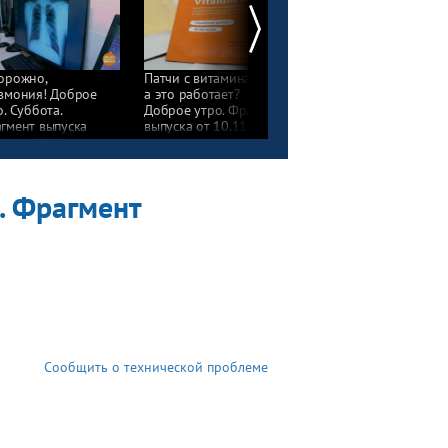
орожно,
Патчи с витаминами:
Как восстановиться
вмония! Доброе
а это работает?
после пневмонии.
о. Суббота.
Доброе утро. Фрагмент
Доброе утро. Фрагмен
гмент выпуска
выпуска от 10.11.2023
выпуска от 10.11.202
11.11.2023
. Фрагмент
Сообщить о технической проблеме