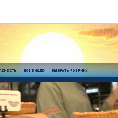
АСНОСТЬ
ВСЕ ВИДЕО
ВЫБРАТЬ РУБРИКУ
зговоры о важном
Есть идея!
сем миром 7375
Про еду
о космос
ОТК
ро любовь
Всякие хитрости