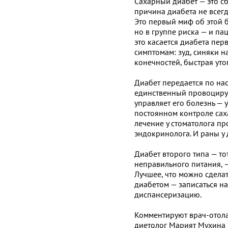
Сахарный диабет — это сб
причина диабета не всегда
Это первый миф об этой 
но в группе риска — и п
это касается диабета пер
симптомам: зуд, синяки н
конечностей, быстрая уто
Диабет передается по нас
единственный провоциру
управляет его болезнь — у
постоянном контроле саха
лечение у стоматолога п
эндокринолога. И раны у
Диабет второго типа — то
неправильного питания, —
Лучшее, что можно сделат
диабетом — записаться на
диспансеризацию.
Комментируют врач-отола
диетолог Марият Мухина 