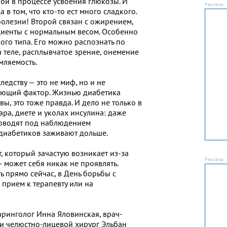
ой в процессе усвоения глюкозы. И
 в том, что кто-то ест много сладкого.
болезни! Второй связан с ожирением,
ациенты с нормальным весом. Особенно
вого типа. Его можно распознать по
а теле, расплывчатое зрение, онемение
мляемость.
ледству — это не миф, но и не
ющий фактор. Жизнью диабетика
вы, это тоже правда. И дело не только в
ра, диете и уколах инсулина: даже
роводят под наблюдением
 диабетиков заживают дольше.
т, который зачастую возникает из-за
 может себя никак не проявлять.
ь прямо сейчас, в День борьбы с
 прием к терапевту или на
ринголог Инна Яловинская, врач-
и челюстно-лицевой хирург Эльбан