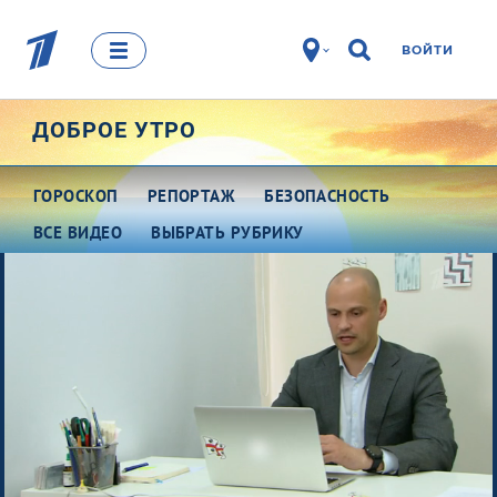
ВОЙТИ
ДОБРОЕ УТРО
ГОРОСКОП
РЕПОРТАЖ
БЕЗОПАСНОСТЬ
ВСЕ ВИДЕО
ВЫБРАТЬ РУБРИКУ
Про деньги
Между тем
Наши гости
Про культуру
Это кино
Разговоры о важном