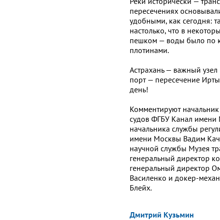
Реки исторически — транс
пересечениях основывали
удобными, как сегодня: т
настолько, что в некотор
пешком — воды было по к
плотинами.
Астрахань — важный узел
порт — пересечение Иртыш
день!
Комментируют начальник
судов ФГБУ Канал имени 
начальника службы регу
имени Москвы Вадим Каче
научной службы Музея тр
генеральный директор ко
генеральный директор Ом
Василенко и докер-механ
Блейх.
Дмитрий Кузьмин