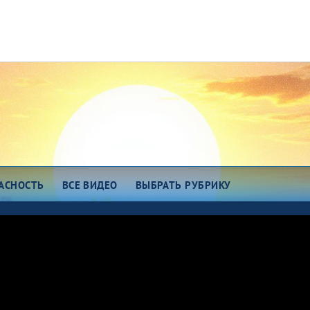
АСНОСТЬ
ВСЕ ВИДЕО
ВЫБРАТЬ РУБРИКУ
зговоры о важном
Есть идея!
сем миром 7375
Про еду
о космос
ОТК
ро любовь
Всякие хитрости