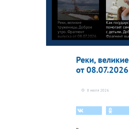
Реки, великие
Как государс
труженицы. Доброе
помогает се
утро. Фрагмент
с детьми. До
выпуска от 08.07.2026
Фрагмент вы
от 08.07.202
Реки, велики
от 08.07.2026
8 июля 2026