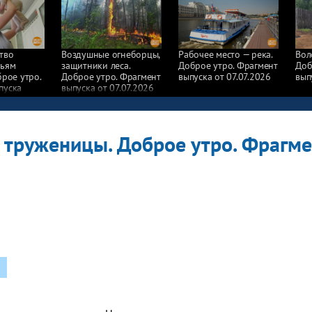
тво
Воздушные огнеборцы,
Рабочее место — река.
Вол
мьям
защитники леса.
Доброе утро. Фрагмент
Доб
брое утро.
Доброе утро. Фрагмент
выпуска от 07.07.2026
вып
пуска
выпуска от 07.07.2026
6
е труженицы. Доброе утро. Фрагм