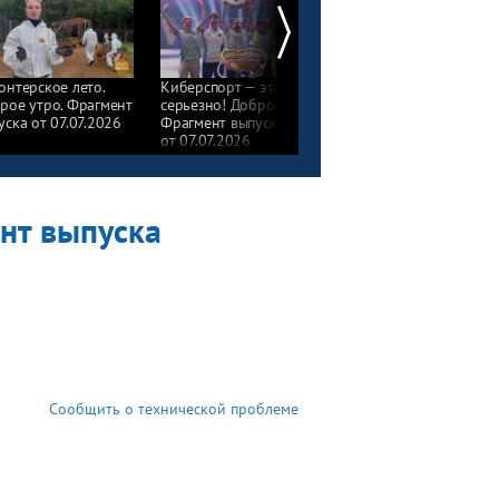
онтерское лето.
Киберспорт — это
Чемпионат
рое утро. Фрагмент
серьезно! Доброе утро.
профессионального
уска от 07.07.2026
Фрагмент выпуска
мастерства
от 07.07.2026
«Абилимпикс». Добро
утро. Фрагмент
выпуска от 07.07.2026
ент выпуска
Сообщить о технической проблеме