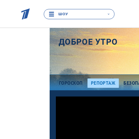
ШОУ
ДОБРОЕ УТРО
ГОРОСКОП
РЕПОРТАЖ
БЕЗОП
Про деньги
Ра
Между тем
В
Наши гости
Пр
Про культуру
П