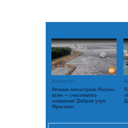
Доброе утро
Д
Речные магистрали России:
П
всем — счастливого
«
плавания! Доброе утро.
Д
Фрагмент