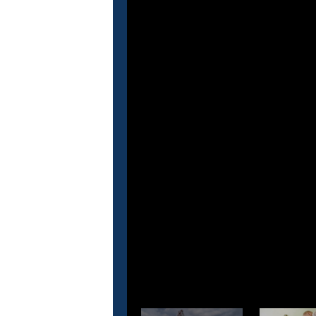
Это кино
М