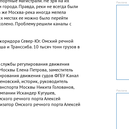
портные магистрали. Не зря на их
 города. Правда, реки не всегда были
а же Москва-река иногда мелела
ых местах ее можно было перейти
олено. Проблему решили каналы с
 коридора Север-Юг. Омский речной
а и Транссиба. 10 тысяч тонн грузов в
 службы регулирования движения
Москвы Елена Петрова, заместитель
лирования движения судов ФГБУ Канал
новский, историк, руководитель
анспорта Москвы Никита Голованов,
мпании Искандер Кугушев,
ского речного порта Алексей
изатор Омского речного порта Алексей