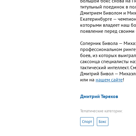
Большой бокс снова на Пе
титульный поединок в по
Дмитрием Биволом и Миха
Екатеринбурге — чемпион
которыми владеет наш бо
появление перед своими 
Соперник Бивола — Михаэ
профессиональном ринге 8
боев, из которых выигра
саксонца специалисты наз
тактический интеллект. 
Дмитрий Бивол — Михаэль
или на
нашем сайте
!
Дмитрий Терехов
Тематические категории:
Спорт
Бокс