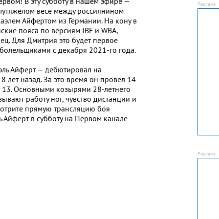
рвом! В эту субботу в нашем эфире —
лутяжелом весе между россиянином
элем Айфертом из Германии. На кону в
ские пояса по версиям IBF и WBA,
ец. Для Дмитрия это будет первое
болельщиками с декабря 2021-го года.
ль Айферт — дебютировал на
 лет назад. За это время он провел 14
л 13. Основными козырями 28-летнего
ывают работу ног, чувство дистанции и
Смотрите прямую трансляцию боя
 Айферт в субботу на Первом канале