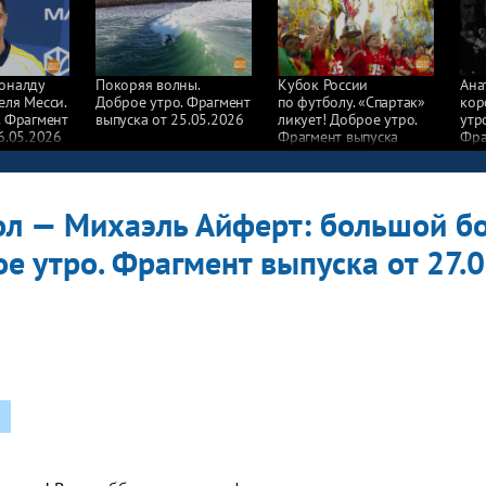
оналду
Покоряя волны.
Кубок России
Ана
еля Месси.
Доброе утро. Фрагмент
по футболу. «Спартак»
кор
. Фрагмент
выпуска от 25.05.2026
ликует! Доброе утро.
утр
6.05.2026
Фрагмент выпуска
Фра
от 25.05.2026
от 
л — Михаэль Айферт: большой бо
ое утро. Фрагмент выпуска от 27.