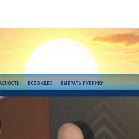
АСНОСТЬ
ВСЕ ВИДЕО
ВЫБРАТЬ РУБРИКУ
зговоры о важном
Есть идея!
сем миром 7375
Про еду
о космос
ОТК
ро любовь
Всякие хитрости