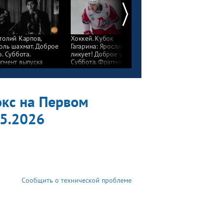
толий Карпов,
Хоккей. Кубок
Бегом по Великой
оль шахмат. Доброе
Гагарина: Ярославль
Китайской стене!
о. Суббота.
ликует! Доброе утро.
Доброе утро. Фрагмен
гмент выпуска
Суббота. Фрагмент
выпуска от 22.05.202
23.05.2026
выпуска от 23.05.2026
кс на Первом
05.2026
Сообщить о технической проблеме