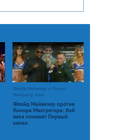
Флойд Мейвезер vs Конор
МакГрегор. Бокс
Флойд Мейвезер против
Конора Макгрегора: бой
века покажет Первый
канал