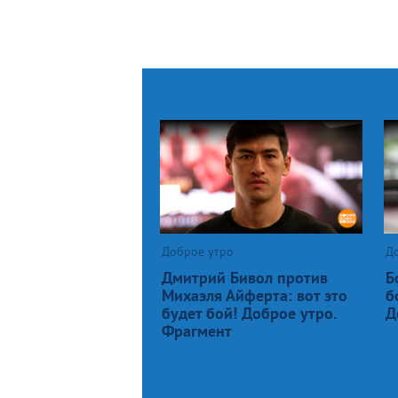
Доброе утро
Д
Дмитрий Бивол против
Б
Михаэля Айферта: вот это
б
будет бой! Доброе утро.
Д
Фрагмент