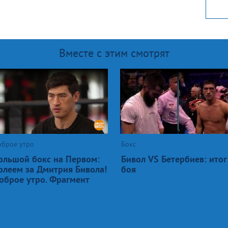
Вместе с этим смотрят
оброе утро
Бокс
ольшой бокс на Первом:
Бивол VS Бетербиев: итог
олеем за Дмитрия Бивола!
боя
оброе утро. Фрагмент