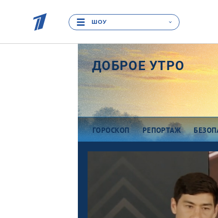
ШОУ
ДОБРОЕ УТРО
ГОРОСКОП
РЕПОРТАЖ
БЕЗОП
Про деньги
Ра
Между тем
В
Наши гости
Пр
Про культуру
П