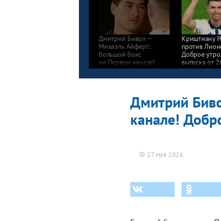
Дмитрий Бивол —
Криштиану Р
Михаэль Айферт:
против Лион
большой бокс
Доброе утро
на Первом канале!
выпуска от 2
Доброе утро. Фрагмент
выпуска от 27.05.2026
Дмитрий Биво
канале! Добр
27 мая 2026