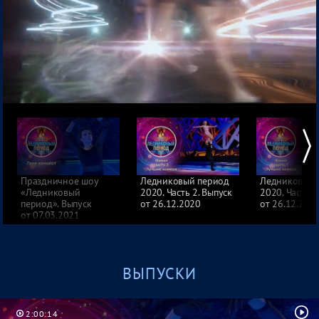
Кубок профессионалов
Ледниковый период 2013
Лед и пламень
Праздничное шоу
Ледниковый период
Ледниковый 
«Ледниковый
2020. Часть 2. Выпуск
2020. Часть 1
период». Выпуск
от 26.12.2020
от 26.12.202
от 07.03.2021
ВЫПУСКИ
2:00:14