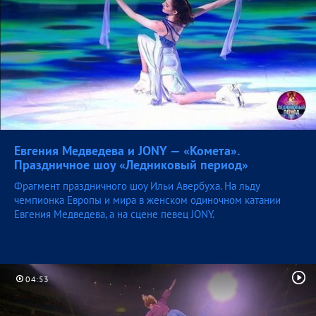
Евгения Медведева и JONY — «Комета».
Праздничное шоу «Ледниковый
период»
Фрагмент праздничного шоу Ильи Авербуха. На льду
чемпионка Европы и мира в женском одиночном катании
Евгения Медведева, а на сцене певец JONY.
04:53