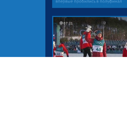
впервые пробились в полуфинал
и разгромили сборную Швейцарии.
Счет 6:2. А вот нашим керлингистка
повезло меньше, матч с американк
получился очень напряженным, и д
07:21
победы не хватило совсем чуть-чуть
В фигурном катании наши одиноч
Дмитрий Алиев и Михаил Коляда
заняли соответственно седьмое
и восьмое места. Соревновательный
Суперудачный день
на Олимпиаде — серебро
в скелетоне, разгром словенц
и еще две бронзовые медали
Последние новости из олимпийско
Пхенчхана. Сегодня, 16 февраля, о
сплошь приятные! Сразу три медал
Утром серебро завоевал Никита
Трегубов, наш скелетонист, оставши
02:27