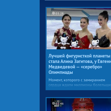
05:28
Лучшей фигуристкой планеты
стала Алина Загитова, у Евген
Медведевой — «серебро»
Олимпиады
Момент, которого с замиранием
сердца ждали миллионы болельщи
имя лучшей фигуристки планеты
известно. Это наша Алина Загитова.
У Евгении Медведевой — «серебро
02:46
Их противостояние называли глав
дерби Олимпиады.