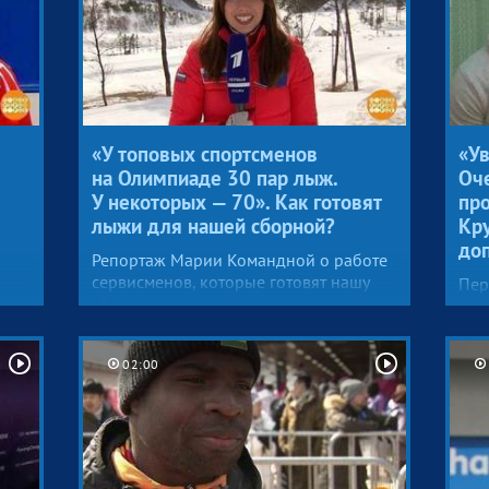
вынесено на основании письменных
заявлений. Слушания на выездной
сессии CAS не проводились — ранее
по просьбе сторон, в том числе, самого
Крушельницкого, их отменили.
«У топовых спортсменов
«Ув
на Олимпиаде 30 пар лыж.
Оче
У некоторых — 70». Как готовят
про
лыжи для нашей сборной?
Кр
доп
Репортаж Марии Командной о работе
сервисменов, которые готовят нашу
Пер
сборную к лыжным гонкам.
сен
впе
пон
02:00
не 
вес
от 
Брэ
сим
кер