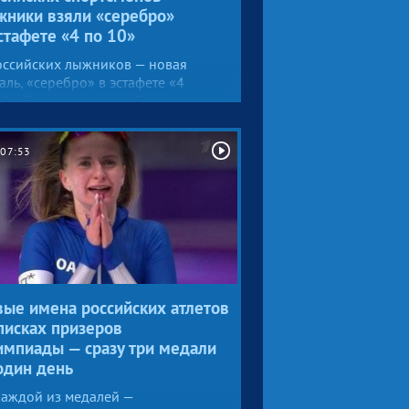
жники взяли «серебро»
стафете «4 по 10»
оссийских лыжников — новая
аль, «серебро» в эстафете «4
10». Противостояние было просто
ероятным, нервы — на пределе.
и Андрей Ларьков, Александр
07:53
ьшунов, Алексей Червоткин
енис Спицов бились на пределе
можностей, все как один работали
езультат.
ые имена российских атлетов
писках призеров
импиады — сразу три медали
один день
каждой из медалей —