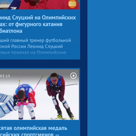
ание. Не самый популярный вид
него спорта. И в итоге — всего ли
онид Слуцкий на Олимпийских
ах: от фигурного катания
биатлона
ший главный тренер футбольной
рной России Леонид Слуцкий
рвые приехал на Олимпийские
ы и рассказал Марии Командной
печатлениях от соревнований
бщения с российскими
ртсменами.
05:13
сятая олимпийская медаль
сийских спортсменов —