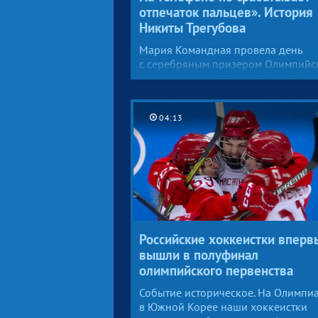
отпечаток пальцев». История
Никиты Трегубова
Мария Командная провела день
с серебряным призером Олимпийс
игр в скелетоне Никитой Трегубовы
Кофе, поход на матч хоккейной
сборной России и знакомство
04:13
с футбольным тренером Леонидом
Слуцким — в сюжете Первого канал
Российские хоккеистки вперв
вышли в полуфинал
олимпийского первенства
Событие историческое. На Олимпи
в Южной Корее наши хоккеистки