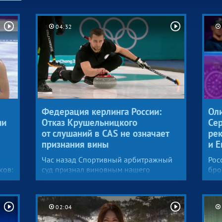
04:32
Федерация керлинга России:
Оли
ии
Отказ Крушельницкого
Се
от слушаний в CAS не означает
ре
признания вины
и 
Час назад Спортивный арбитражный
Рос
ков:
суд признал виновным нашего
бро
керлингиста в нарушении
фин
антидопинговых правил. Александра
но 
».
Крушельницкого и Анастасию
Зол
02:04
ным
Брызгалову лишили бронзовых
у п
медалей в дабл-миксте. Это решение