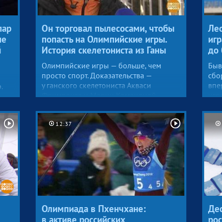
кат
зим
пар
Он торговал пылесосами, чтобы
Ле
не
попасть на Олимпийские игры.
игр
й
История скелетониста из Ганы
до 
Олимпийские игры — больше, чем
Быв
просто спорт. Доказательства —
сбо
у ганского скелетониста Акваси
впе
.
Фримпонга и Марии Командной.
игр
о в
лись
и о
12:37
спо
ам
ли.
цы.
Олимпиада в Пхенчхане:
Де
в активе российских
рос