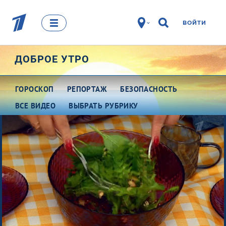
ВОЙТИ
ДОБРОЕ УТРО
ГОРОСКОП
РЕПОРТАЖ
БЕЗОПАСНОСТЬ
ВСЕ ВИДЕО
ВЫБРАТЬ РУБРИКУ
Про деньги
Между тем
Наши гости
Про культуру
Это кино
Разговоры о важном