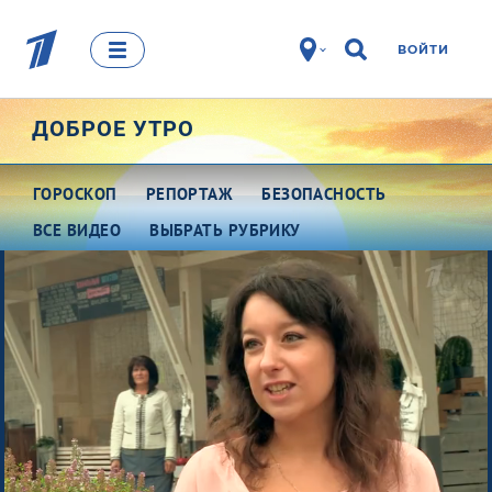
ВОЙТИ
ДОБРОЕ УТРО
ГОРОСКОП
РЕПОРТАЖ
БЕЗОПАСНОСТЬ
ВСЕ ВИДЕО
ВЫБРАТЬ РУБРИКУ
Про деньги
Между тем
Наши гости
Про культуру
Это кино
Разговоры о важном