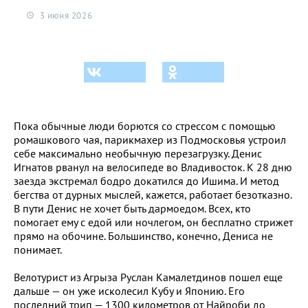
3 июня 2026
Пока обычные люди борются со стрессом с помощью
ромашкового чая, парикмахер из Подмосковья устроил
себе максимально необычную перезагрузку. Денис
Игнатов рванул на велосипеде во Владивосток. К 28 дню
заезда экстремал бодро докатился до Ишима. И метод
бегства от дурных мыслей, кажется, работает безотказно.
В пути Денис не хочет быть дармоедом. Всех, кто
помогает ему с едой или ночлегом, он бесплатно стрижет
прямо на обочине. Большинство, конечно, Дениса не
понимает.
Велотурист из Агрыза Руслан Камалетдинов пошел еще
дальше — он уже исколесил Кубу и Японию. Его
последний трип — 1300 километров от Найроби до