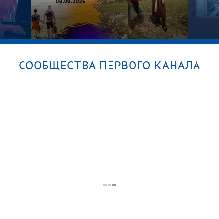
СООБЩЕСТВА ПЕРВОГО КАНАЛА
м?
Алекс
Абакан. Хакасия. Поехали!
Вспо