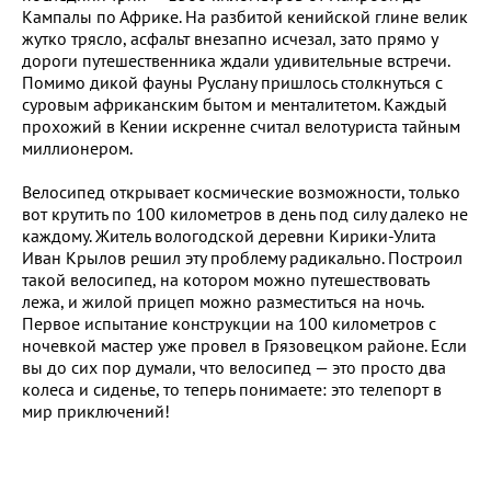
Кампалы по Африке. На разбитой кенийской глине велик
жутко трясло, асфальт внезапно исчезал, зато прямо у
дороги путешественника ждали удивительные встречи.
Помимо дикой фауны Руслану пришлось столкнуться с
суровым африканским бытом и менталитетом. Каждый
прохожий в Кении искренне считал велотуриста тайным
миллионером.
Велосипед открывает космические возможности, только
вот крутить по 100 километров в день под силу далеко не
каждому. Житель вологодской деревни Кирики-Улита
Иван Крылов решил эту проблему радикально. Построил
такой велосипед, на котором можно путешествовать
лежа, и жилой прицеп можно разместиться на ночь.
Первое испытание конструкции на 100 километров с
ночевкой мастер уже провел в Грязовецком районе. Если
вы до сих пор думали, что велосипед — это просто два
колеса и сиденье, то теперь понимаете: это телепорт в
мир приключений!