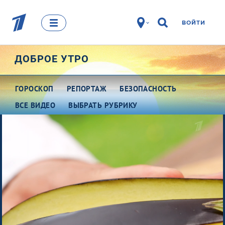
ВОЙТИ
ДОБРОЕ УТРО
ГОРОСКОП
РЕПОРТАЖ
БЕЗОПАСНОСТЬ
ВСЕ ВИДЕО
ВЫБРАТЬ РУБРИКУ
Про деньги
Между тем
Наши гости
Про культуру
Это кино
Разговоры о важном